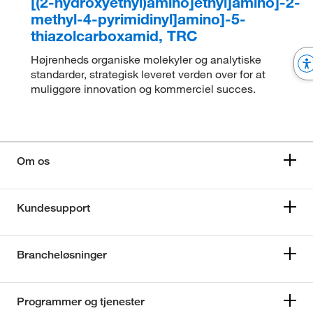
[(2-hydroxyethyl)amino]ethyl]amino]-2-
methyl-4-pyrimidinyl]amino]-5-
thiazolcarboxamid, TRC
Højrenheds organiske molekyler og analytiske
standarder, strategisk leveret verden over for at
muliggøre innovation og kommerciel succes.
Om os
Kundesupport
Brancheløsninger
Programmer og tjenester