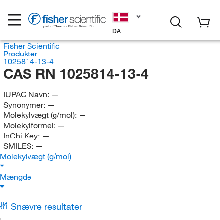
DA
Fisher Scientific
Produkter
1025814-13-4
CAS RN 1025814-13-4
IUPAC Navn:
—
Synonymer:
—
Molekylvægt (g/mol):
—
Molekylformel:
—
InChi Key:
—
SMILES:
—
Molekylvægt (g/mol)
Mængde
Snævre resultater