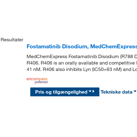
Resultater
Fostamatinib Disodium, MedChemExpres
MedChemExpress Fostamatinib Disodium (R788 Dis
R406. R406 is an orally available and competitive 
41 nM. R406 also inhibits Lyn (IC50=63 nM) and L
Pris og tilgængelighed
Tekniske data