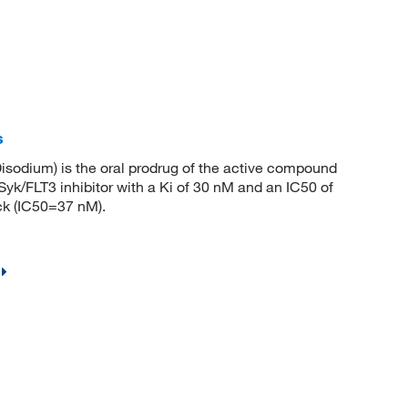
s
odium) is the oral prodrug of the active compound
Syk/FLT3 inhibitor with a Ki of 30 nM and an IC50 of
ck (IC50=37 nM).