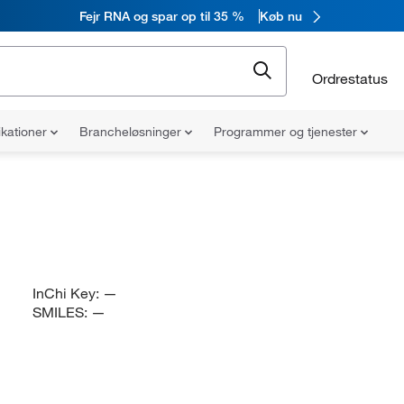
Fejr RNA og spar op til 35 %
Køb nu
Ordrestatus
ikationer
Brancheløsninger
Programmer og tjenester
InChi Key:
—
SMILES:
—