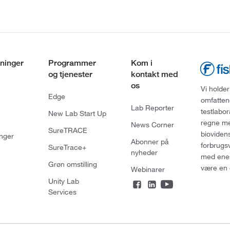
ninger
Programmer
Kom i
og tjenester
kontakt med
os
Vi holder
Edge
omfatten
Lab Reporter
testlabo
New Lab Start Up
regne med
News Corner
SureTRACE
bioviden
nger
Abonner på
forbrugs
SureTrace+
nyheder
med enes
Grøn omstilling
være en 
Webinarer
Unity Lab
Services