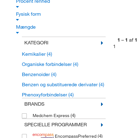
Procent renhed
Fysisk form
Mængde
1
–
1
af
1
KATEGORI
1
Kemikalier
(4)
Organiske forbindelser
(4)
Benzenoider
(4)
Benzen og substituerede derivater
(4)
Phenoxyforbindelser
(4)
BRANDS
(4)
Medchem Express
SPECIELLE PROGRAMMER
(4)
EncompassPreferred