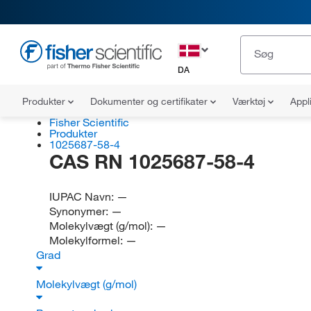
DA
Produkter
Dokumenter og certifikater
Værktøj
Appl
Fisher Scientific
Produkter
1025687-58-4
CAS RN 1025687-58-4
IUPAC Navn:
—
Synonymer:
—
Molekylvægt (g/mol):
—
Molekylformel:
—
Grad
Molekylvægt (g/mol)