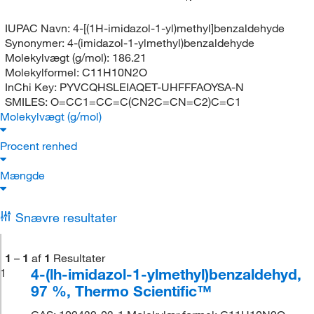
IUPAC Navn:
4-[(1H-imidazol-1-yl)methyl]benzaldehyde
Synonymer:
4-(imidazol-1-ylmethyl)benzaldehyde
Molekylvægt (g/mol):
186.21
Molekylformel:
C11H10N2O
InChi Key:
PYVCQHSLEIAQET-UHFFFAOYSA-N
SMILES:
O=CC1=CC=C(CN2C=CN=C2)C=C1
Molekylvægt (g/mol)
Procent renhed
Mængde
Snævre resultater
1
–
1
af
1
Resultater
4-(lh-imidazol-1-ylmethyl)benzaldehyd,
1
97 %, Thermo Scientific™