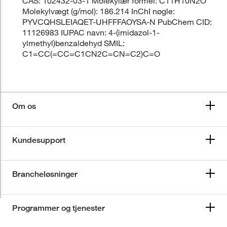
CAS: 102432-03-1 Molekylær formel: C11H10N2O
Molekylvægt (g/mol): 186.214 InChI nøgle:
PYVCQHSLEIAQET-UHFFFAOYSA-N PubChem CID:
11126983 IUPAC navn: 4-(imidazol-1-
ylmethyl)benzaldehyd SMIL:
C1=CC(=CC=C1CN2C=CN=C2)C=O
Om os
Kundesupport
Brancheløsninger
Programmer og tjenester