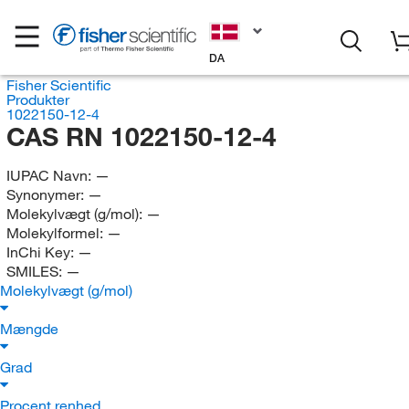
DA
Fisher Scientific
Produkter
1022150-12-4
CAS RN 1022150-12-4
IUPAC Navn:
—
Synonymer:
—
Molekylvægt (g/mol):
—
Molekylformel:
—
InChi Key:
—
SMILES:
—
Molekylvægt (g/mol)
Mængde
Grad
Procent renhed