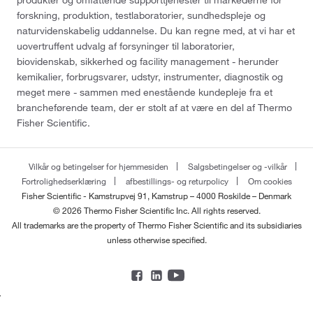
produkter og omfattende supporttjenester til markederne for
forskning, produktion, testlaboratorier, sundhedspleje og
naturvidenskabelig uddannelse. Du kan regne med, at vi har et
uovertruffent udvalg af forsyninger til laboratorier,
biovidenskab, sikkerhed og facility management - herunder
kemikalier, forbrugsvarer, udstyr, instrumenter, diagnostik og
meget mere - sammen med enestående kundepleje fra et
brancheførende team, der er stolt af at være en del af Thermo
Fisher Scientific.
Vilkår og betingelser for hjemmesiden
Salgsbetingelser og -vilkår
Fortrolighedserklæring
afbestillings- og returpolicy
Om cookies
Fisher Scientific - Kamstrupvej 91, Kamstrup – 4000 Roskilde – Denmark
© 2026 Thermo Fisher Scientific Inc. All rights reserved.
All trademarks are the property of Thermo Fisher Scientific and its subsidiaries
unless otherwise specified.