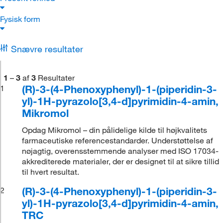
Fysisk form
Snævre resultater
1
–
3
af
3
Resultater
(R)-3-(4-Phenoxyphenyl)-1-(piperidin-3-
1
yl)-1H-pyrazolo[3,4-d]pyrimidin-4-amin,
Mikromol
Opdag Mikromol – din pålidelige kilde til højkvalitets
farmaceutiske referencestandarder. Understøttelse af
nøjagtig, overensstemmende analyser med ISO 17034-
akkrediterede materialer, der er designet til at sikre tillid
til hvert resultat.
(R)-3-(4-Phenoxyphenyl)-1-(piperidin-3-
2
yl)-1H-pyrazolo[3,4-d]pyrimidin-4-amin,
TRC