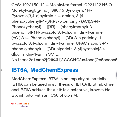
CAS: 1022150-12-4 Molekylær formel: C22 H22 N6 O
Molekylvægt (g/mol): 386.45 Synonym: 1H-
Pyrazolo[3,4-d]pyrimidin-4-amine, 3-(4-
phenoxyphenyl)-1-(3R)-3-piperidinyl- (ACI),3-(4-
Phenoxyphenyl)-1-[(3R)-1-(phenylmethyl)-3-
piperidinyl]-1H-pyrazolo[3,4-d]pyrimidin-4-amine
(ACI),3-(4-Phenoxyphenyl)-1-(3R)-3-piperidinyl-1H-
pyrazolo[3,4-d]pyrimidin-4-amine IUPAC navn: 3-(4-
phenoxyphenyl)-1-[(3R)-piperidin-3-yl]pyrazolo[3,4-
d]pyrimidin-4-amin SMIL:
Nc1ncnc2c1c(nn2[C@@H]3CCCNC3)c4ccc(Oc5ccccc5
IBT6A, MedChemExpress
3
MedChemExpress IBT6A is an impurity of Ibrutinib.
IBT6A can be used in synthesis of IBT6A Ibrutinib dimer
and IBT6A adduct. Ibrutinib is a selective, irreversible
Btk inhibitor with an IC50 of 0.5 nM.