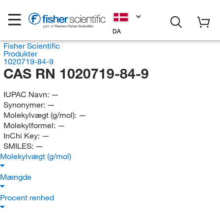
DA
Fisher Scientific
Produkter
1020719-84-9
CAS RN 1020719-84-9
IUPAC Navn:
—
Synonymer:
—
Molekylvægt (g/mol):
—
Molekylformel:
—
InChi Key:
—
SMILES:
—
Molekylvægt (g/mol)
Mængde
Procent renhed