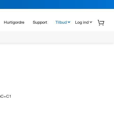
Hurtigordre
Support
Tilbud
Log ind
)C=C1