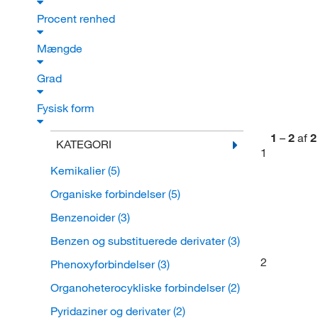
Procent renhed
Mængde
Grad
Fysisk form
1
–
2
af
2
KATEGORI
1
Kemikalier
(5)
Organiske forbindelser
(5)
Benzenoider
(3)
Benzen og substituerede derivater
(3)
2
Phenoxyforbindelser
(3)
Organoheterocykliske forbindelser
(2)
Pyridaziner og derivater
(2)