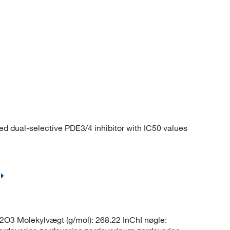
 dual-selective PDE3/4 inhibitor with IC50 values
3 Molekylvægt (g/mol): 268.22 InChI nøgle: