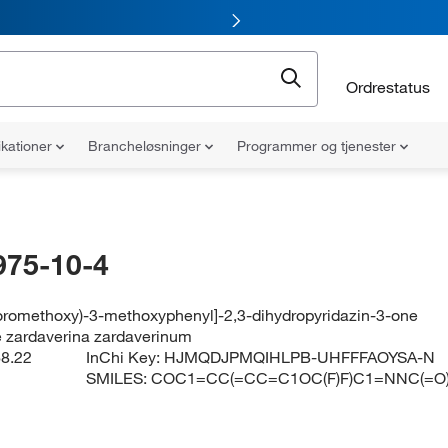
Ordrestatus
ikationer
Brancheløsninger
Programmer og tjenester
975-10-4
luoromethoxy)-3-methoxyphenyl]-2,3-dihydropyridazin-3-one
e zardaverina zardaverinum
8.22
InChi Key:
HJMQDJPMQIHLPB-UHFFFAOYSA-N
SMILES:
COC1=CC(=CC=C1OC(F)F)C1=NNC(=O