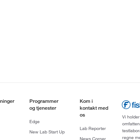
ninger
Programmer
Kom i
og tjenester
kontakt med
os
Vi holder
Edge
omfatten
Lab Reporter
testlabo
New Lab Start Up
regne med
News Corner