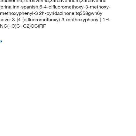
erine,zardaverina,zardaverinum,zardaverine
verina inn-spanish,6-4-difluoromethoxy-3-methoxy-
3-methoxyphenyl-3 2h-pyridazinone,tq358gwh6y
vn: 3-[4-(difluoromethoxy)-3-methoxyphenyl]-1H-
NNC(=O)C=C2)OC(F)F