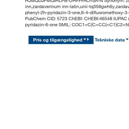
HJMQDJPMQIHLPB-UHFFFAOYSA-N Synonym: zardav
inn,zardaverinum inn-latin,unii-tq358gwh6y,zarda
phenyl-2h-pyridazin-3-one,6-4-difluoromethoxy-
PubChem CID: 5723 ChEBI: CHEBI:46548 IUPAC na
pyridazin-6-one SMIL: COC1=C(C=CC(=C1)C2=
Pris og tilgængelighed
Tekniske data