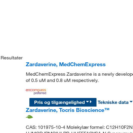
Resultater
Zardaverine, MedChemExpress
MedChemExpress Zardaverine is a newly developed
of 0.5 uM and 0.8 uM respectively.
Pris og tilgængelighed
Tekniske data
Zardaverine, Tocris Bioscience™
CAS: 101975-10-4 Molekylær formel: C12H10F2N2O