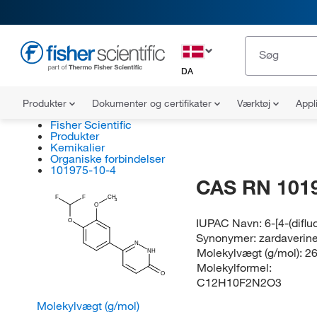
DA
Produkter
Dokumenter og certifikater
Værktøj
Appl
Fisher Scientific
Produkter
Kemikalier
Organiske forbindelser
101975-10-4
CAS RN 101
F
F
CH
3
O
IUPAC Navn:
6-[4-(dif
O
Synonymer:
zardaverin
N
Molekylvægt (g/mol):
26
NH
Molekylformel:
O
C12H10F2N2O3
Molekylvægt (g/mol)