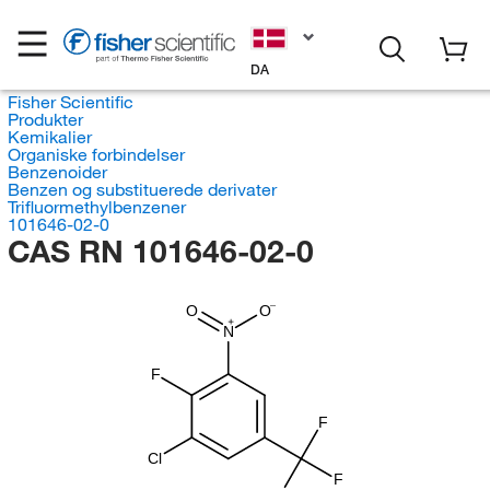
DA
Fisher Scientific
Produkter
Kemikalier
Organiske forbindelser
Benzenoider
Benzen og substituerede derivater
Trifluormethylbenzener
101646-02-0
CAS RN 101646-02-0
O
O
N
F
F
Cl
F