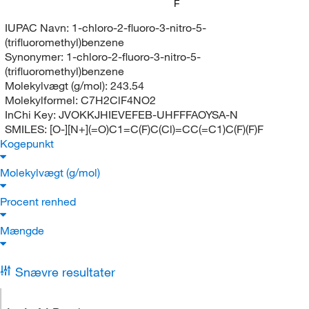
F
IUPAC Navn:
1-chloro-2-fluoro-3-nitro-5-
(trifluoromethyl)benzene
Synonymer:
1-chloro-2-fluoro-3-nitro-5-
(trifluoromethyl)benzene
Molekylvægt (g/mol):
243.54
Molekylformel:
C7H2ClF4NO2
InChi Key:
JVOKKJHIEVEFEB-UHFFFAOYSA-N
SMILES:
[O-][N+](=O)C1=C(F)C(Cl)=CC(=C1)C(F)(F)F
Kogepunkt
Molekylvægt (g/mol)
Procent renhed
Mængde
Snævre resultater