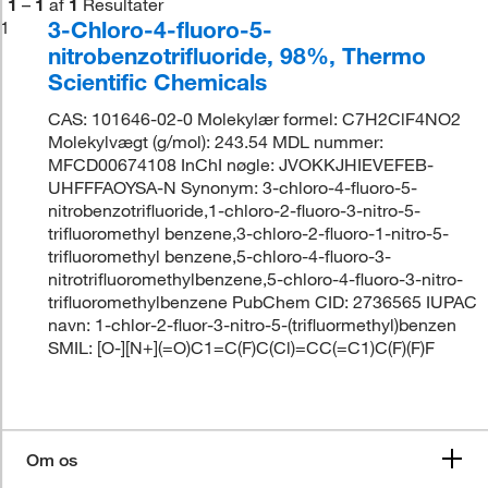
1
–
1
af
1
Resultater
3-Chloro-4-fluoro-5-
1
nitrobenzotrifluoride, 98%, Thermo
Scientific Chemicals
CAS: 101646-02-0 Molekylær formel: C7H2ClF4NO2
Molekylvægt (g/mol): 243.54 MDL nummer:
MFCD00674108 InChI nøgle: JVOKKJHIEVEFEB-
UHFFFAOYSA-N Synonym: 3-chloro-4-fluoro-5-
nitrobenzotrifluoride,1-chloro-2-fluoro-3-nitro-5-
trifluoromethyl benzene,3-chloro-2-fluoro-1-nitro-5-
trifluoromethyl benzene,5-chloro-4-fluoro-3-
nitrotrifluoromethylbenzene,5-chloro-4-fluoro-3-nitro-
trifluoromethylbenzene PubChem CID: 2736565 IUPAC
navn: 1-chlor-2-fluor-3-nitro-5-(trifluormethyl)benzen
SMIL: [O-][N+](=O)C1=C(F)C(Cl)=CC(=C1)C(F)(F)F
Om os