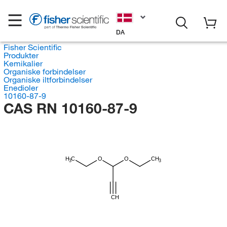
DA
Fisher Scientific
Produkter
Kemikalier
Organiske forbindelser
Organiske iltforbindelser
Enedioler
10160-87-9
CAS RN 10160-87-9
H
C
O
O
CH
3
3
CH