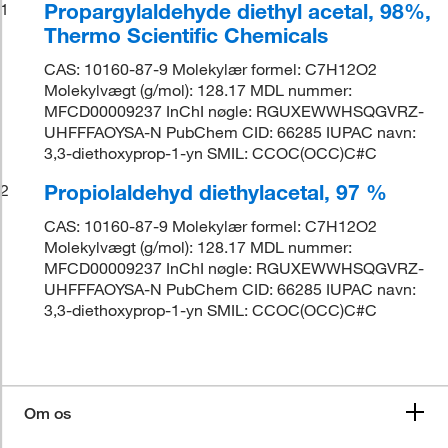
Propargylaldehyde diethyl acetal, 98%,
1
Thermo Scientific Chemicals
CAS: 10160-87-9 Molekylær formel: C7H12O2
Molekylvægt (g/mol): 128.17 MDL nummer:
MFCD00009237 InChI nøgle: RGUXEWWHSQGVRZ-
UHFFFAOYSA-N PubChem CID: 66285 IUPAC navn:
3,3-diethoxyprop-1-yn SMIL: CCOC(OCC)C#C
Propiolaldehyd diethylacetal, 97 %
2
CAS: 10160-87-9 Molekylær formel: C7H12O2
Molekylvægt (g/mol): 128.17 MDL nummer:
MFCD00009237 InChI nøgle: RGUXEWWHSQGVRZ-
UHFFFAOYSA-N PubChem CID: 66285 IUPAC navn:
3,3-diethoxyprop-1-yn SMIL: CCOC(OCC)C#C
Om os