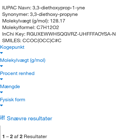
IUPAC Navn:
3,3-diethoxyprop-1-yne
Synonymer:
3,3-diethoxy-propyne
Molekylvægt (g/mol):
128.17
Molekylformel:
C7H12O2
InChi Key:
RGUXEWWHSQGVRZ-UHFFFAOYSA-N
SMILES:
CCOC(OCC)C#C
Kogepunkt
Molekylvægt (g/mol)
Procent renhed
Mængde
Fysisk form
Snævre resultater
1
–
2
af
2
Resultater