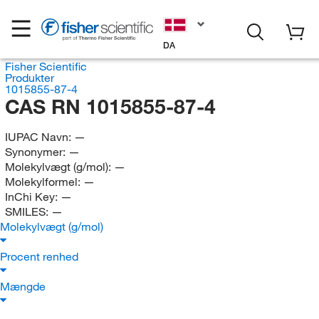
DA
Fisher Scientific
Produkter
1015855-87-4
CAS RN 1015855-87-4
IUPAC Navn:
—
Synonymer:
—
Molekylvægt (g/mol):
—
Molekylformel:
—
InChi Key:
—
SMILES:
—
Molekylvægt (g/mol)
Procent renhed
Mængde