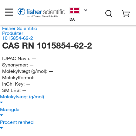
DA
Fisher Scientific
Produkter
1015854-62-2
CAS RN 1015854-62-2
IUPAC Navn:
—
Synonymer:
—
Molekylvægt (g/mol):
—
Molekylformel:
—
InChi Key:
—
SMILES:
—
Molekylvægt (g/mol)
Mængde
Procent renhed