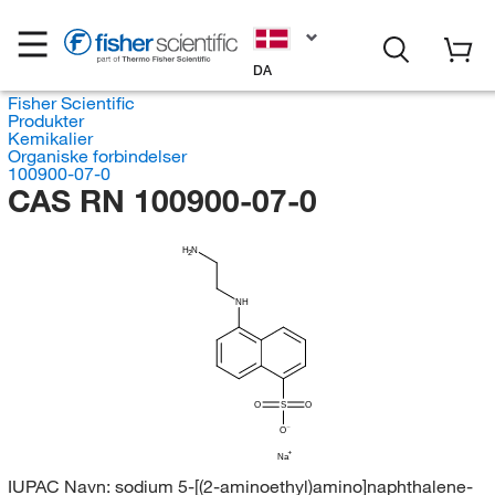
DA
Fisher Scientific
Produkter
Kemikalier
Organiske forbindelser
100900-07-0
CAS RN 100900-07-0
H
N
2
NH
O
S
O
O
Na
IUPAC Navn:
sodium 5-[(2-aminoethyl)amino]naphthalene-