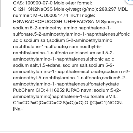
CAS: 100900-07-0 Molekylær formel:
C12H13N2NaO3S Molekylvægt (g/mol): 288.297 MDL
nummer: MFCD00051474 InChI nøgle:
HGWRACRQRUQQGH-UHFFFAOYSA-M Synonym:
sodium 5-2-aminoethyl amino naphthalene-1-
sulfonate,5-2-aminoethylamino-1-naphthalenesulfonic
acid sodium salt,sodium 5-2-aminoethylamino
naphthalene-1-sulfonate,n-aminoethyl-5-
naphthylamine-1-sulfonic acid sodium salt,5-2-
aminoethylamino-1-naphthalenesulphonic acid
sodium salt,1,5-edans, sodium salt,sodium 5-2-
aminoethylamino-1-naphthalenesulfonate,sodium n-2-
aminoethyl-5-naphthylamine-1-sulfonate,sodium5-2-
aminoethylamino-1-naphthalenesulfonatehydrate
PubChem CID: 4116252 IUPAC navn: sodium;5-(2-
aminoethylamino)naphthalene-1-sulfonate SMIL:
C1=CC2=C(C=CC=C2S(=O)(=O)[O-])C(=C1)NCCN.
[Na+]