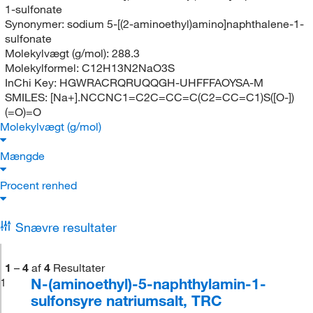
1-sulfonate
Synonymer:
sodium 5-[(2-aminoethyl)amino]naphthalene-1-
sulfonate
Molekylvægt (g/mol):
288.3
Molekylformel:
C12H13N2NaO3S
InChi Key:
HGWRACRQRUQQGH-UHFFFAOYSA-M
SMILES:
[Na+].NCCNC1=C2C=CC=C(C2=CC=C1)S([O-])
(=O)=O
Molekylvægt (g/mol)
Mængde
Procent renhed
Snævre resultater
1
–
4
af
4
Resultater
N-(aminoethyl)-5-naphthylamin-1-
1
sulfonsyre natriumsalt, TRC