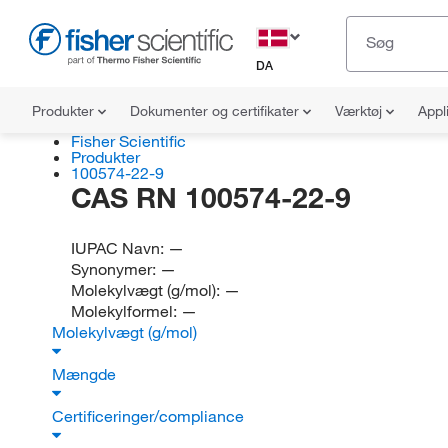
DA
Produkter
Dokumenter og certifikater
Værktøj
Appl
Fisher Scientific
Produkter
100574-22-9
CAS RN 100574-22-9
IUPAC Navn:
—
Synonymer:
—
Molekylvægt (g/mol):
—
Molekylformel:
—
Molekylvægt (g/mol)
Mængde
Certificeringer/compliance