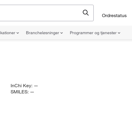
Ordrestatus
ikationer
Brancheløsninger
Programmer og tjenester
InChi Key:
—
SMILES:
—