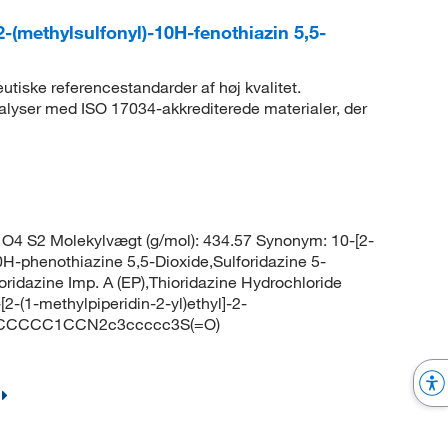
2-(methylsulfonyl)-10H-fenothiazin 5,5-
eutiske referencestandarder af høj kvalitet.
lyser med ISO 17034-akkrediterede materialer, der
O4 S2 Molekylvægt (g/mol): 434.57 Synonym: 10-[2-
10H-phenothiazine 5,5-Dioxide,Sulforidazine 5-
oridazine Imp. A (EP),Thioridazine Hydrochloride
2-(1-methylpiperidin-2-yl)ethyl]-2-
 CN1CCCCC1CCN2c3ccccc3S(=O)