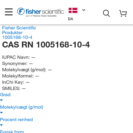
DA
Fisher Scientific
Produkter
1005168-10-4
CAS RN 1005168-10-4
IUPAC Navn:
—
Synonymer:
—
Molekylvægt (g/mol):
—
Molekylformel:
—
InChi Key:
—
SMILES:
—
Grad
Molekylvægt (g/mol)
Procent renhed
Fysisk form