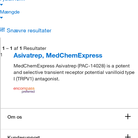
Mængde
Snævre resultater
1
–
1
af
1
Resultater
Asivatrep, MedChemExpress
1
MedChemExpress Asivatrep (PAC-14028) is a potent
and selective transient receptor potential vanilloid type
I (TRPV1) antagonist.
Om os
Kundesupport