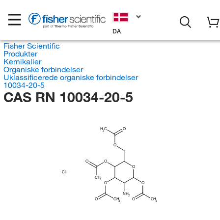
DA
Fisher Scientific
Produkter
Kemikalier
Organiske forbindelser
Uklassificerede organiske forbindelser
10034-20-5
CAS RN 10034-20-5
H
C
O
3
O
O
O
O
Cl
CH
3
O
O
NH
2
O
CH
O
CH
3
3