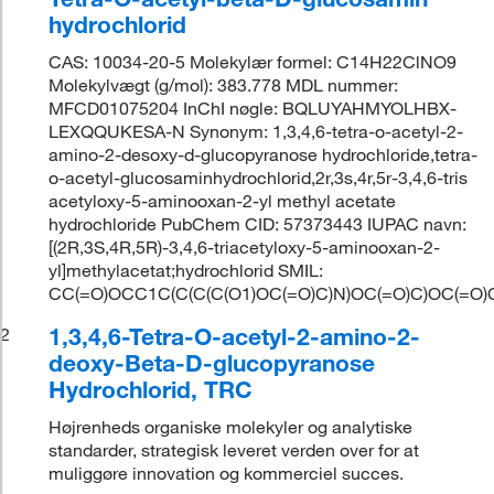
hydrochlorid
CAS: 10034-20-5 Molekylær formel: C14H22ClNO9
Molekylvægt (g/mol): 383.778 MDL nummer:
MFCD01075204 InChI nøgle: BQLUYAHMYOLHBX-
LEXQQUKESA-N Synonym: 1,3,4,6-tetra-o-acetyl-2-
amino-2-desoxy-d-glucopyranose hydrochloride,tetra-
o-acetyl-glucosaminhydrochlorid,2r,3s,4r,5r-3,4,6-tris
acetyloxy-5-aminooxan-2-yl methyl acetate
hydrochloride PubChem CID: 57373443 IUPAC navn:
[(2R,3S,4R,5R)-3,4,6-triacetyloxy-5-aminooxan-2-
yl]methylacetat;hydrochlorid SMIL:
CC(=O)OCC1C(C(C(C(O1)OC(=O)C)N)OC(=O)C)OC(=O)
1,3,4,6-Tetra-O-acetyl-2-amino-2-
2
deoxy-Beta-D-glucopyranose
Hydrochlorid, TRC
Højrenheds organiske molekyler og analytiske
standarder, strategisk leveret verden over for at
muliggøre innovation og kommerciel succes.