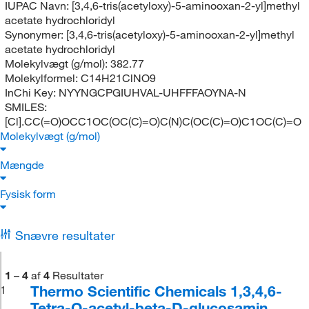
IUPAC Navn:
[3,4,6-tris(acetyloxy)-5-aminooxan-2-yl]methyl
acetate hydrochloridyl
Synonymer:
[3,4,6-tris(acetyloxy)-5-aminooxan-2-yl]methyl
acetate hydrochloridyl
Molekylvægt (g/mol):
382.77
Molekylformel:
C14H21ClNO9
InChi Key:
NYYNGCPGIUHVAL-UHFFFAOYNA-N
SMILES:
[Cl].CC(=O)OCC1OC(OC(C)=O)C(N)C(OC(C)=O)C1OC(C)=O
Molekylvægt (g/mol)
Mængde
Fysisk form
Snævre resultater
1
–
4
af
4
Resultater
Thermo Scientific Chemicals 1,3,4,6-
1
Tetra-O-acetyl-beta-D-glucosamin