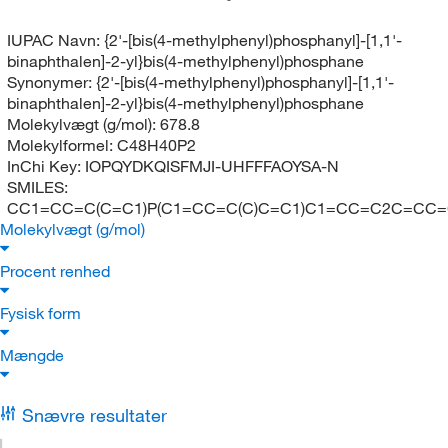
IUPAC Navn:
{2'-[bis(4-methylphenyl)phosphanyl]-[1,1'-
binaphthalen]-2-yl}bis(4-methylphenyl)phosphane
Synonymer:
{2'-[bis(4-methylphenyl)phosphanyl]-[1,1'-
binaphthalen]-2-yl}bis(4-methylphenyl)phosphane
Molekylvægt (g/mol):
678.8
Molekylformel:
C48H40P2
InChi Key:
IOPQYDKQISFMJI-UHFFFAOYSA-N
SMILES:
CC1=CC=C(C=C1)P(C1=CC=C(C)C=C1)C1=CC=C2C=CC
Molekylvægt (g/mol)
Procent renhed
Fysisk form
Mængde
Snævre resultater