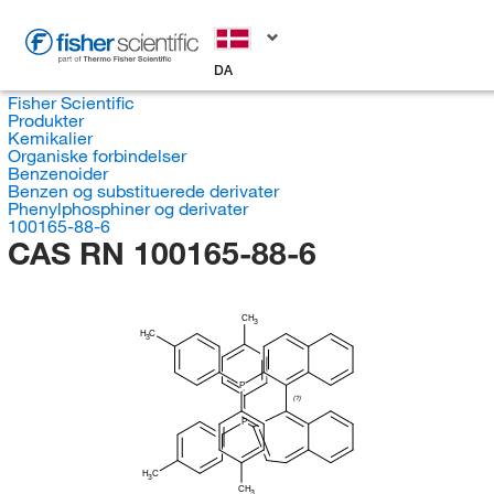
DA
Fisher Scientific
Produkter
Kemikalier
Organiske forbindelser
Benzenoider
Benzen og substituerede derivater
Phenylphosphiner og derivater
100165-88-6
CAS RN 100165-88-6
CH
3
H
C
3
P
(?)
P
H
C
3
CH
3