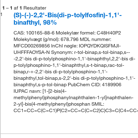
1
–
1
af
1
Resultater
(S)-(-)-2,2'-Bis(di-p-tolylfosfin)-1,1'-
1
binafthyl, 98%
CAS: 100165-88-6 Molekylær formel: C48H40P2
Molekylvægt (g/mol): 678.796 MDL nummer:
MFCD00269856 InChI nøgle: IOPQYDKQISFMJI-
UHFFFAOYSA-N Synonym: r-tol-binap,s-tol-binap,s--
-2,2'-bis di-p-tolylphosphino-1,1'-binaphthyl,2,2'-bis di-
p-tolylphosphino-1,1'-binaphthyl,s-t-binap,rac-tol-
binap,r-+-2,2'-bis di-p-tolylphosphino-1,1'-
binaphthyl,tol-binap,s-2,2'-bis di-p-tolylphosphino-1,1'-
binaphthyl,s-p-tol-binap PubChem CID: 4189906
IUPAC navn: [1-[2-bis(4-
methylphenyl)phosphanylnaphthalen-1-yl]naphthalen-
2-yl]-bis(4-methylphenyl)phosphan SMIL:
CC1=CC=C(C=C1)P(C2=CC=C(C=C2)C)C3=C(C4=C