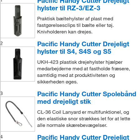
Pacific Handy Cutter Drejeligt
hylster til RZ-3/EZ-3
Praktisk bæltehylster af plast med
fastgørelsesclips til bælte eller tøj.
Knivholderen kan drejes.
Pacific Handy Cutter Drejeligt
2
hylster til S4, S4S og S5
UKH-423 plastisk drejehylster hjælper
medarbejderne med at fastholde fræsere,
samtidig med at produktiviteten og
sikkerheden øges.
Pacific Handy Cutter Spolebånd
3
med drejeligt stik
CL-36 Coil Lanyard er multifunktionel, og
den elastiske snor strækkes let for at lette
alle normale skærebevægelser.
Pacific Handy Cutter Drejeligt
4