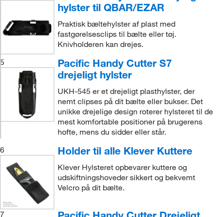
hylster til QBAR/EZAR
Praktisk bæltehylster af plast med
fastgørelsesclips til bælte eller tøj.
Knivholderen kan drejes.
Pacific Handy Cutter S7
5
drejeligt hylster
UKH-545 er et drejeligt plasthylster, der
nemt clipses på dit bælte eller bukser. Det
unikke drejelige design roterer hylsteret til de
mest komfortable positioner på brugerens
hofte, mens du sidder eller står.
Holder til alle Klever Kuttere
6
Klever Hylsteret opbevarer kuttere og
udskiftningshoveder sikkert og bekvemt
Velcro på dit bælte.
Pacific Handy Cutter Drejeligt
7