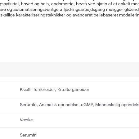
spytkirtel, hoved og hals, endometrie, bryst) ved hjælp af et enkelt med
rbare og automatiseringsvenlige affjedringsarbejdsgang muliggør gliden
orskellige karakteriseringsteknikker og avanceret cellebaseret modelleri
Kræft, Tumoroider, Kræftorganoider
Serumfri, Animalsk oprindelse, cGMP, Menneskelig oprindel
Væske
Serumfri