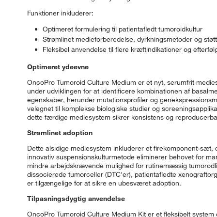
Funktioner inkluderer:
Optimeret formulering til patientafledt tumoroidkultur
Strømlinet medieforberedelse, dyrkningsmetoder og støt
Fleksibel anvendelse til flere kræftindikationer og efterf
Optimeret ydeevne
OncoPro Tumoroid Culture Medium er et nyt, serumfrit mediesyste
under udviklingen for at identificere kombinationen af basalme
egenskaber, herunder mutationsprofiler og genekspression
velegnet til komplekse biologiske studier og screeningsapplik
dette færdige mediesystem sikrer konsistens og reproducerb
Strømlinet adoption
Dette alsidige mediesystem inkluderer et firekomponent-sæt, de
innovativ suspensionskulturmetode eliminerer behovet for ma
mindre arbejdskrævende mulighed for rutinemæssig tumorodli
dissocierede tumorceller (DTC'er), patientafledte xenograftor
er tilgængelige for at sikre en ubesværet adoption.
Tilpasningsdygtig anvendelse
OncoPro Tumoroid Culture Medium Kit er et fleksibelt system 