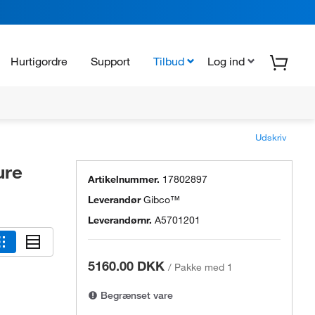
Hurtigordre
Support
Tilbud
Log ind
Udskriv
ure
Artikelnummer.
17802897
Leverandør
Gibco™
Leverandørnr.
A5701201
5160.00 DKK
/
Pakke med 1
Begrænset vare