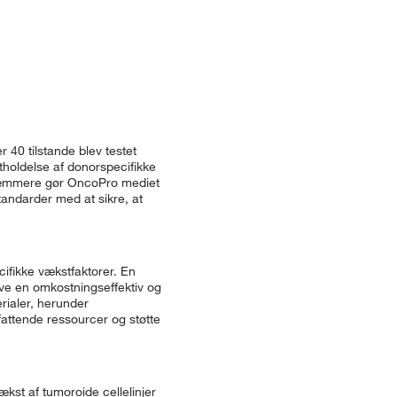
 40 tilstande blev testet
tholdelse af donorspecifikke
 hæmmere gør OncoPro mediet
tandarder med at sikre, at
cifikke vækstfaktorer. En
ve en omkostningseffektiv og
ialer, herunder
fattende ressourcer og støtte
kst af tumoroide cellelinjer