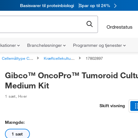
Basisvarer til proteinbiologi
Spar op til 24%
Ordrestatus
ikationer
Brancheløsninger
Programmer og tjenester
Cellemåltype Cellekulturmedier
Kræftcellekulturmedier
17802897
Gibco™ OncoPro™ Tumoroid Cult
Medium Kit
1 sæt
,
Hver
Skift visning
Mængde:
1 sæt