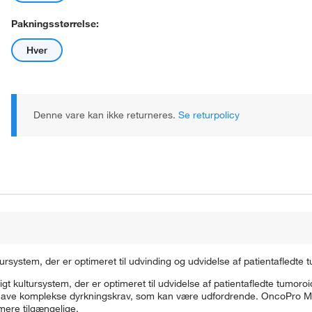
Pakningsstørrelse:
Hver
Denne vare kan ikke returneres.
Se returpolicy
system, der er optimeret til udvinding og udvidelse af patientafledte tu
 kultursystem, der er optimeret til udvidelse af patientafledte tumoroi
at have komplekse dyrkningskrav, som kan være udfordrende. OncoPro M
 mere tilgængelige.