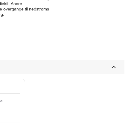
iekit. Andre
de overgange til nedstrøms
ng.
se