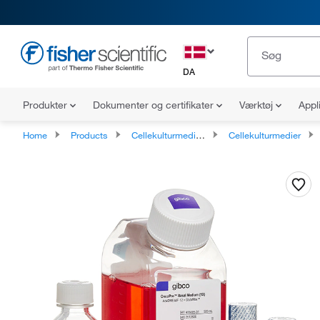
DA
Produkter
Dokumenter og certifikater
Værktøj
Appl
Home
Products
Cellekulturmedier, kosttilskud og reagenser
Cellekulturmedier