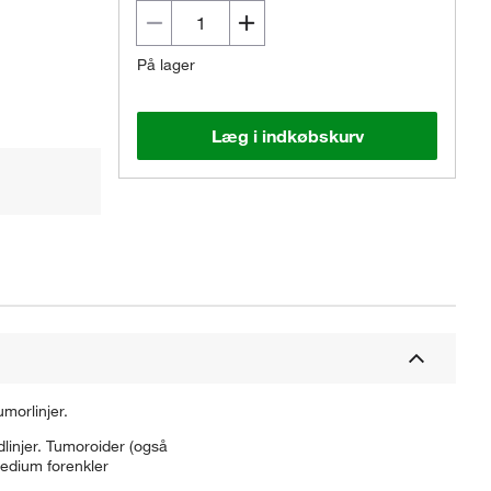
På lager
Læg i indkøbskurv
morlinjer.
dlinjer. Tumoroider (også
edium forenkler