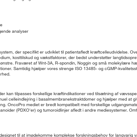
te
ølgende analyser
m, der specifikt er udviklet til patientafledt kræftcelleudvidelse. Over
dium, kosttilskud og vækstfaktorer, der bedst understøtter langtidsopre
smønstre. Fraværet af Wnt-3A, R-spondin, Noggin og små molekylære
ationer. Samtidig hjælper vores strenge ISO 13485- og cGMP-kvalitetss
arhed.
r kan tilpasses forskellige kræftindikationer ved tilsætning af vævsspe
nuel celleindlejring i basalmembranekstraktdomer og hjælper med at gi
ng. OncoPro mediet er bredt kompatibelt med forskellige udgangsmater
ganoider (PDXO'er) og tumoroidlinjer afledt i andre mediesystemer. Om
designet til at imødekomme komplekse forskningsbehov for langvarig væ