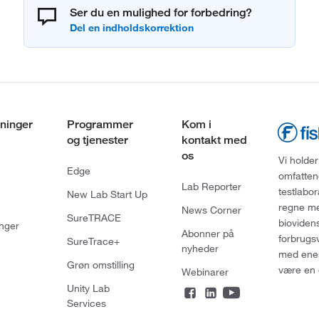
Ser du en mulighed for forbedring?
ninger
Programmer
Kom i
og tjenester
kontakt med
os
Vi holder
Edge
omfatten
Lab Reporter
testlabo
New Lab Start Up
regne med
News Corner
SureTRACE
bioviden
nger
Abonner på
forbrugs
SureTrace+
nyheder
med enes
Grøn omstilling
være en 
Webinarer
Unity Lab
Services