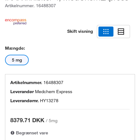
Artikelnummer.
16488307
Skift visning
Mængde:
5 mg
Artikelnummer.
16488307
Leverandør
Medchem Express
Leverandørnr.
HY13278
8379.71 DKK
/
5mg
Begrænset vare