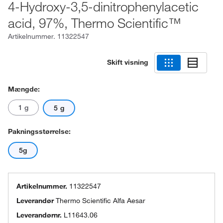
4-Hydroxy-3,5-dinitrophenylacetic
acid, 97%, Thermo Scientific™
Artikelnummer.
11322547
Skift visning
Mængde:
1 g
5 g
Pakningsstørrelse:
5g
Artikelnummer.
11322547
Leverandør
Thermo Scientific Alfa Aesar
Leverandørnr.
L11643.06