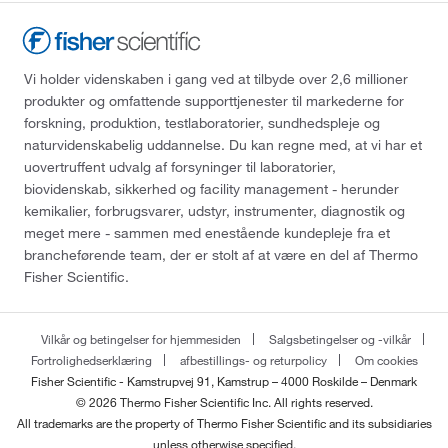
Vi holder videnskaben i gang ved at tilbyde over 2,6 millioner
produkter og omfattende supporttjenester til markederne for
forskning, produktion, testlaboratorier, sundhedspleje og
naturvidenskabelig uddannelse. Du kan regne med, at vi har et
uovertruffent udvalg af forsyninger til laboratorier,
biovidenskab, sikkerhed og facility management - herunder
kemikalier, forbrugsvarer, udstyr, instrumenter, diagnostik og
meget mere - sammen med enestående kundepleje fra et
brancheførende team, der er stolt af at være en del af Thermo
Fisher Scientific.
Vilkår og betingelser for hjemmesiden
Salgsbetingelser og -vilkår
Fortrolighedserklæring
afbestillings- og returpolicy
Om cookies
Fisher Scientific - Kamstrupvej 91, Kamstrup – 4000 Roskilde – Denmark
© 2026 Thermo Fisher Scientific Inc. All rights reserved.
All trademarks are the property of Thermo Fisher Scientific and its subsidiaries
unless otherwise specified.