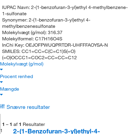
IUPAC Navn:
2-(1-benzofuran-3-yl)ethyl 4-methylbenzene-
1-sulfonate
Synonymer:
2-(1-benzofuran-3-yl)ethyl 4-
methylbenzenesulfonate
Molekylvægt (g/mol):
316.37
Molekylformel:
C17H16O4S
InChi Key:
OEJOFPWUQPRTDR-UHFFFAOYSA-N
SMILES:
CC1=CC=C(C=C1)S(=O)
(=O)OCCC1=COC2=CC=CC=C12
Molekylvægt (g/mol)
Procent renhed
Mængde
Snævre resultater
1
–
1
af
1
Resultater
2-(1-Benzofuran-3-yl)ethyl-4-
1