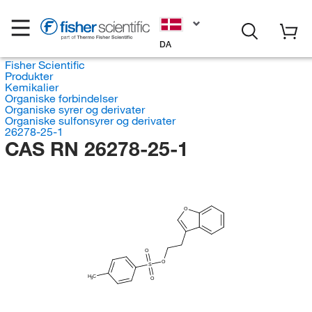
DA
Fisher Scientific
Produkter
Kemikalier
Organiske forbindelser
Organiske syrer og derivater
Organiske sulfonsyrer og derivater
26278-25-1
CAS RN 26278-25-1
O
O
O
S
H
C
O
3