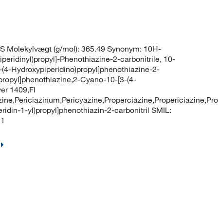
S Molekylvægt (g/mol): 365.49 Synonym: 10H-
peridinyl)propyl]-Phenothiazine-2-carbonitrile, 10-
[3-(4-Hydroxypiperidino)propyl]phenothiazine-2-
)propyl]phenothiazine,2-Cyano-10-[3-(4-
er 1409,FI
azine,Periciazinum,Pericyazine,Properciazine,Propericiazine,Pr
din-1-yl)propyl]phenothiazin-2-carbonitril SMIL:
C1