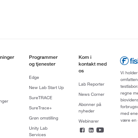
ninger
Programmer
Kom i
og tjenester
kontakt med
os
Vi holder
Edge
omfatten
Lab Reporter
testlabo
New Lab Start Up
regne med
News Corner
SureTRACE
bioviden
nger
Abonner på
forbrugs
SureTrace+
nyheder
med enes
Grøn omstilling
være en 
Webinarer
Unity Lab
Services