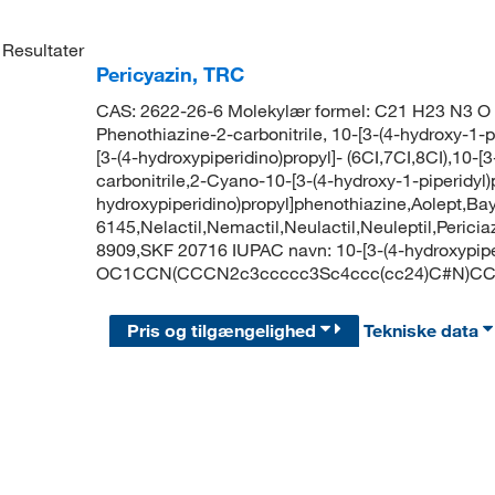
Resultater
Pericyazin, TRC
CAS: 2622-26-6 Molekylær formel: C21 H23 N3 O 
Phenothiazine-2-carbonitrile, 10-[3-(4-hydroxy-1-pi
[3-(4-hydroxypiperidino)propyl]- (6CI,7CI,8CI),10-
carbonitrile,2-Cyano-10-[3-(4-hydroxy-1-piperidyl
hydroxypiperidino)propyl]phenothiazine,Aolept,Bay
6145,Nelactil,Nemactil,Neulactil,Neuleptil,Perici
8909,SKF 20716 IUPAC navn: 10-[3-(4-hydroxypiperi
OC1CCN(CCCN2c3ccccc3Sc4ccc(cc24)C#N)C
Pris og tilgængelighed
Tekniske data