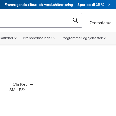
Fremragende tilbud på væskehåndtering
Spar op til 35 %
Ordrestatus
ikationer
Brancheløsninger
Programmer og tjenester
InChi Key:
—
SMILES:
—