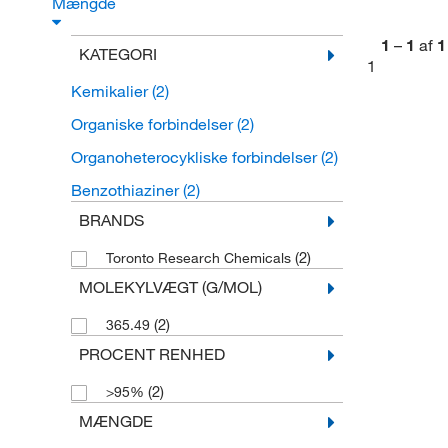
Mængde
1
–
1
af
1
KATEGORI
1
Kemikalier
(2)
Organiske forbindelser
(2)
Organoheterocykliske forbindelser
(2)
Benzothiaziner
(2)
BRANDS
(2)
Toronto Research Chemicals
MOLEKYLVÆGT (G/MOL)
(2)
365.49
PROCENT RENHED
(2)
>95%
MÆNGDE