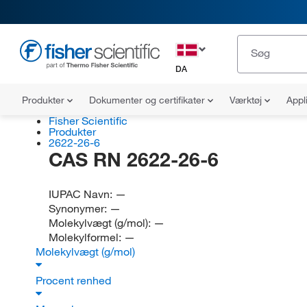
DA
Produkter
Dokumenter og certifikater
Værktøj
Appl
Fisher Scientific
Produkter
2622-26-6
CAS RN 2622-26-6
IUPAC Navn:
—
Synonymer:
—
Molekylvægt (g/mol):
—
Molekylformel:
—
Molekylvægt (g/mol)
Procent renhed