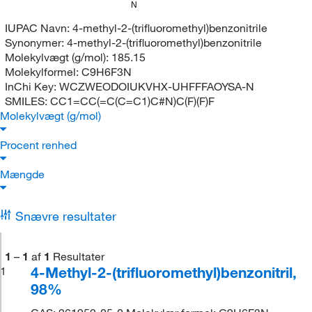
N
IUPAC Navn:
4-methyl-2-(trifluoromethyl)benzonitrile
Synonymer:
4-methyl-2-(trifluoromethyl)benzonitrile
Molekylvægt (g/mol):
185.15
Molekylformel:
C9H6F3N
InChi Key:
WCZWEODOIUKVHX-UHFFFAOYSA-N
SMILES:
CC1=CC(=C(C=C1)C#N)C(F)(F)F
Molekylvægt (g/mol)
Procent renhed
Mængde
Snævre resultater
1
–
1
af
1
Resultater
4-Methyl-2-(trifluoromethyl)benzonitril,
1
98%