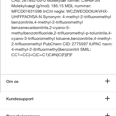
CAS: 261952-05-0 Molekylær formel: C9H6F3N
Molekylvægt (g/mol): 185.15 MDL nummer:
MFCD01631596 InChI nøgle: WCZWEODOIUKVHX-
UHFFFAOYSA-N Synonym: 4-methyl-2-trifluoromethyl
benzonitrile,4-methyl-2-trifluoromethyl
benzenecarbonitrile,2-cyano-5-
methylbenzotrifluoride,2-trifluoromethyl-p-tolunitrile,4-
cyano-3-trifluoromethyl toluene,benzonitrile,4-methyl-
2-trifluoromethyl PubChem CID: 2775597 IUPAC navn:
4-methyl-2-(trifluormethyl)benzonitril SMIL:
CC1=CC(=C(C=C1)C#N)C(F)(F)F
Om os
Kundesupport