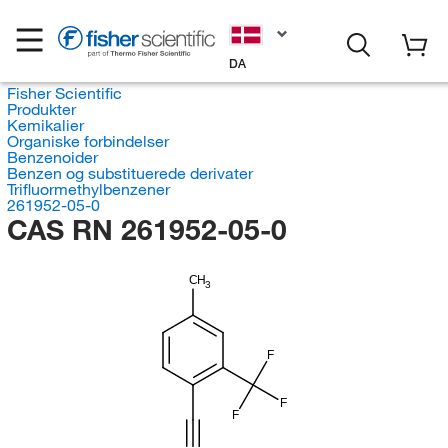
DA
Fisher Scientific
Produkter
Kemikalier
Organiske forbindelser
Benzenoider
Benzen og substituerede derivater
Trifluormethylbenzener
261952-05-0
CAS RN 261952-05-0
CH
3
F
F
F