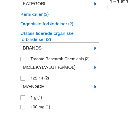
1
–
1
af
1
KATEGORI
1
Kemikalier
(2)
Organiske forbindelser
(2)
Uklassificerede organiske
forbindelser
(2)
BRANDS
(2)
Toronto Research Chemicals
MOLEKYLVÆGT (G/MOL)
(2)
122.14
MÆNGDE
(1)
1 g
(1)
100 mg