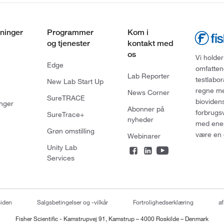
ninger
Programmer
Kom i
og tjenester
kontakt med
os
Vi holder
Edge
omfatten
Lab Reporter
testlabo
New Lab Start Up
regne med
News Corner
SureTRACE
bioviden
nger
Abonner på
forbrugs
SureTrace+
nyheder
med enes
Grøn omstilling
være en 
Webinarer
Unity Lab
Services
siden
Salgsbetingelser og -vilkår
Fortrolighedserklæring
af
Fisher Scientific - Kamstrupvej 91, Kamstrup – 4000 Roskilde – Denmark