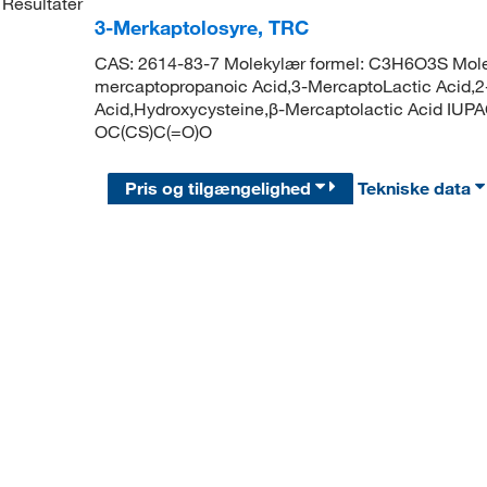
Resultater
3-Merkaptolosyre, TRC
CAS: 2614-83-7 Molekylær formel: C3H6O3S Molek
mercaptopropanoic Acid,3-MercaptoLactic Acid,
Acid,Hydroxycysteine,β-Mercaptolactic Acid IUPA
OC(CS)C(=O)O
Pris og tilgængelighed
Tekniske data