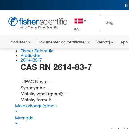
Pr
DA
Produkter
Dokumenter og certifikater
Værktøj
Appl
Fisher Scientific
Produkter
2614-83-7
CAS RN 2614-83-7
IUPAC Navn:
—
Synonymer:
—
Molekylvægt (g/mol):
—
Molekylformel:
—
Molekylvægt (g/mol)
Mængde