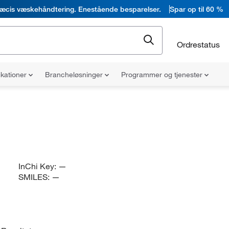
æcis væskehåndtering. Enestående besparelser.
Spar op til 60 %
Ordrestatus
ikationer
Brancheløsninger
Programmer og tjenester
InChi Key:
—
SMILES:
—