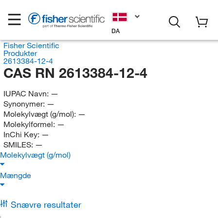
DA
Fisher Scientific
Produkter
2613384-12-4
CAS RN 2613384-12-4
IUPAC Navn:
—
Synonymer:
—
Molekylvægt (g/mol):
—
Molekylformel:
—
InChi Key:
—
SMILES:
—
Molekylvægt (g/mol)
Mængde
Snævre resultater