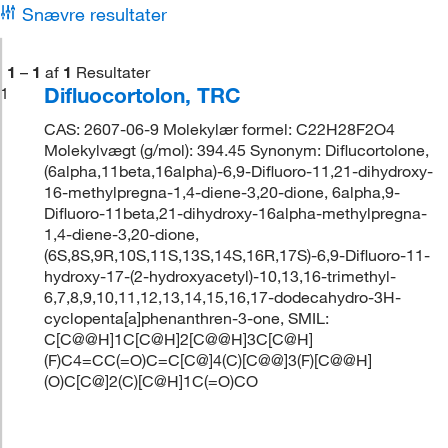
Snævre resultater
1
–
1
af
1
Resultater
Difluocortolon, TRC
1
CAS: 2607-06-9 Molekylær formel: C22H28F2O4
Molekylvægt (g/mol): 394.45 Synonym: Diflucortolone,
(6alpha,11beta,16alpha)-6,9-Difluoro-11,21-dihydroxy-
16-methylpregna-1,4-diene-3,20-dione, 6alpha,9-
Difluoro-11beta,21-dihydroxy-16alpha-methylpregna-
1,4-diene-3,20-dione,
(6S,8S,9R,10S,11S,13S,14S,16R,17S)-6,9-Difluoro-11-
hydroxy-17-(2-hydroxyacetyl)-10,13,16-trimethyl-
6,7,8,9,10,11,12,13,14,15,16,17-dodecahydro-3H-
cyclopenta[a]phenanthren-3-one, SMIL:
C[C@@H]1C[C@H]2[C@@H]3C[C@H]
(F)C4=CC(=O)C=C[C@]4(C)[C@@]3(F)[C@@H]
(O)C[C@]2(C)[C@H]1C(=O)CO