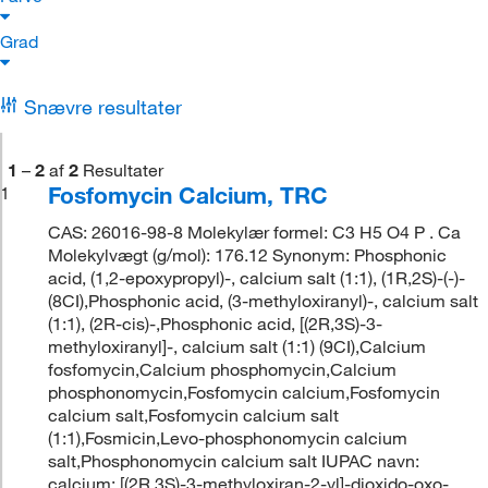
Grad
Snævre resultater
1
–
2
af
2
Resultater
Fosfomycin Calcium, TRC
1
CAS: 26016-98-8 Molekylær formel: C3 H5 O4 P . Ca
Molekylvægt (g/mol): 176.12 Synonym: Phosphonic
acid, (1,2-epoxypropyl)-, calcium salt (1:1), (1R,2S)-(-)-
(8CI),Phosphonic acid, (3-methyloxiranyl)-, calcium salt
(1:1), (2R-cis)-,Phosphonic acid, [(2R,3S)-3-
methyloxiranyl]-, calcium salt (1:1) (9CI),Calcium
fosfomycin,Calcium phosphomycin,Calcium
phosphonomycin,Fosfomycin calcium,Fosfomycin
calcium salt,Fosfomycin calcium salt
(1:1),Fosmicin,Levo-phosphonomycin calcium
salt,Phosphonomycin calcium salt IUPAC navn:
calcium; [(2R,3S)-3-methyloxiran-2-yl]-dioxido-oxo-