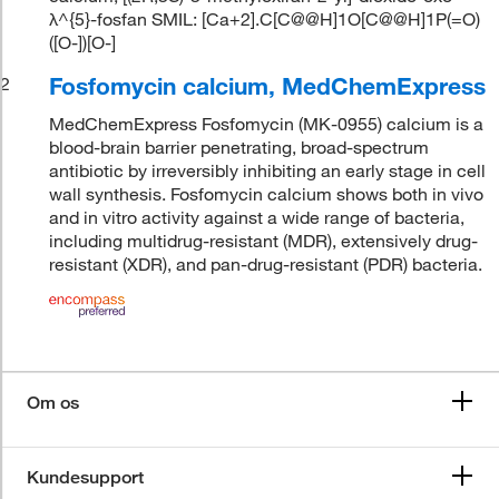
λ^{5}-fosfan SMIL: [Ca+2].C[C@@H]1O[C@@H]1P(=O)
([O-])[O-]
Fosfomycin calcium, MedChemExpress
2
MedChemExpress Fosfomycin (MK-0955) calcium is a
blood-brain barrier penetrating, broad-spectrum
antibiotic by irreversibly inhibiting an early stage in cell
wall synthesis. Fosfomycin calcium shows both in vivo
and in vitro activity against a wide range of bacteria,
including multidrug-resistant (MDR), extensively drug-
resistant (XDR), and pan-drug-resistant (PDR) bacteria.
Om os
Kundesupport