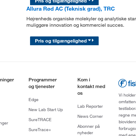
Pris og tilgængelighed
Allura Rød AC (Teknisk grad), TRC
Højrenheds organiske molekyler og analytiske stand
muliggøre innovation og kommerciel succes.
Pris og tilgængelighed
ninger
Programmer
Kom i
og tjenester
kontakt med
os
Vi holder
Edge
omfatten
Lab Reporter
testlabo
New Lab Start Up
regne med
News Corner
SureTRACE
bioviden
nger
Abonner på
forbrugs
SureTrace+
nyheder
med enes