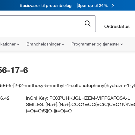
Basisvarer til proteinbiologi
Spar op til 24%
Ordrestatus
ikationer
Brancheløsninger
Programmer og tjenester
56-17-6
(5E)-5-[2-(2-methoxy-5-methyl-4-sulfonatophenyl)hydrazin-1-y
6.42
InChi Key:
POXPUHKJGLHZEM-VIPPSAFOSA-L
SMILES:
[Na+].[Na+].COC1=CC(=C(C)C=C1N\N=
(=O)=O)S([O-])(=O)=O