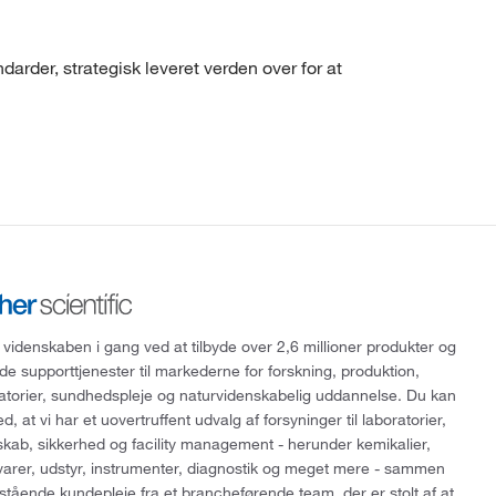
arder, strategisk leveret verden over for at
 videnskaben i gang ved at tilbyde over 2,6 millioner produkter og
de supporttjenester til markederne for forskning, produktion,
ratorier, sundhedspleje og naturvidenskabelig uddannelse. Du kan
, at vi har et uovertruffent udvalg af forsyninger til laboratorier,
skab, sikkerhed og facility management - herunder kemikalier,
varer, udstyr, instrumenter, diagnostik og meget mere - sammen
tående kundepleje fra et brancheførende team, der er stolt af at