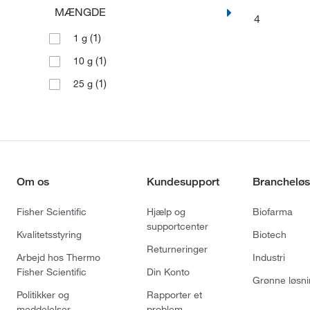
MÆNGDE
4
(1)
1 g
(1)
10 g
(1)
25 g
Om os
Kundesupport
Brancheløs
Fisher Scientific
Hjælp og
Biofarma
supportcenter
Kvalitetsstyring
Biotech
Returneringer
Arbejd hos Thermo
Industri
Fisher Scientific
Din Konto
Grønne løsni
Politikker og
Rapporter et
meddelelser
problem