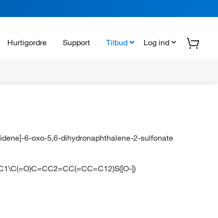
Hurtigordre
Support
Tilbud
Log ind
lidene]-6-oxo-5,6-dihydronaphthalene-2-sulfonate
C1\C(=O)C=CC2=CC(=CC=C12)S([O-])