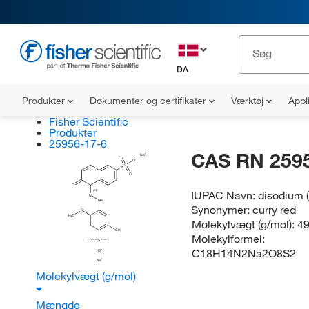
DA
Produkter
Dokumenter og certifikater
Værktøj
Appl
Fisher Scientific
Produkter
25956-17-6
CAS RN 259
Na
O
O
S
O
O
IUPAC Navn:
disodium 
(E)
N
NH
Synonymer:
curry red
O
H
C
3
Molekylvægt (g/mol):
49
CH
3
Molekylformel:
O
S
O
C18H14N2Na2O8S2
O
Na
Molekylvægt (g/mol)
Mængde