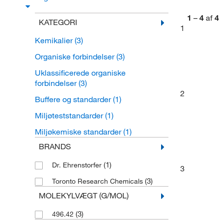
1
–
4
af
4
KATEGORI
1
Kemikalier
(3)
Organiske forbindelser
(3)
Uklassificerede organiske
forbindelser
(3)
2
Buffere og standarder
(1)
Miljøteststandarder
(1)
Miljøkemiske standarder
(1)
BRANDS
(1)
Dr. Ehrenstorfer
3
(3)
Toronto Research Chemicals
MOLEKYLVÆGT (G/MOL)
(3)
496.42