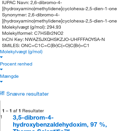
IUPAC Navn:
2,6-dibromo-4-
[(hydroxyamino)methylidene]cyclohexa-2,5-dien-1-one
Synonymer:
2,6-dibromo-4-
[(hydroxyamino)methylidene]cyclohexa-2,5-dien-1-one
Molekylvægt (g/mol):
294.93
Molekylformel:
C7H5Br2NO2
InChi Key:
NWAZSJXQHSKZJO-UHFFFAOYSA-N
SMILES:
ONC=C1C=C(Br)C(=O)C(Br)=C1
Molekylvægt (g/mol)
Procent renhed
Mængde
Snævre resultater
1
–
1
af
1
Resultater
3,5-dibrom-4-
1
hydroxybenzaldehydoxim, 97 %,