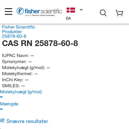
DA
Fisher Scientific
Produkter
25878-60-8
CAS RN 25878-60-8
IUPAC Navn:
—
Synonymer:
—
Molekylvægt (g/mol):
—
Molekylformel:
—
InChi Key:
—
SMILES:
—
Molekylvægt (g/mol)
Mængde
Snævre resultater