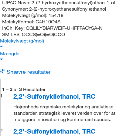
IUPAC Navn:
2-(2-hydroxyethanesulfonyl)ethan-1-ol
Synonymer:
2-(2-hydroxyethanesulfonyl)ethanol
Molekylvægt (g/mol):
154.18
Molekylformel:
C4H10O4S
InChi Key:
QQLILYBIARWEIF-UHFFFAOYSA-N
SMILES:
OCCS(=O)(=O)CCO
Molekylvægt (g/mol)
Mængde
Snævre resultater
1
–
3
af
3
Resultater
2,2'-Sulfonyldiethanol, TRC
1
Højrenheds organiske molekyler og analytiske
standarder, strategisk leveret verden over for at
muliggøre innovation og kommerciel succes.
2,2'-Sulfonyldiethanol, TRC
2