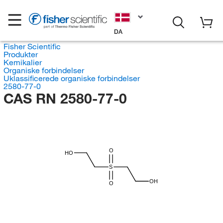
DA
Fisher Scientific
Produkter
Kemikalier
Organiske forbindelser
Uklassificerede organiske forbindelser
2580-77-0
CAS RN 2580-77-0
O
HO
S
OH
O