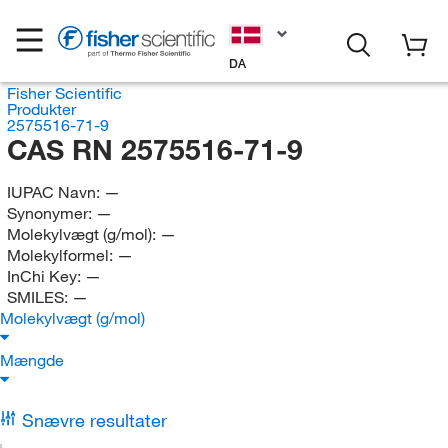
DA
Fisher Scientific
Produkter
2575516-71-9
CAS RN 2575516-71-9
IUPAC Navn:
—
Synonymer:
—
Molekylvægt (g/mol):
—
Molekylformel:
—
InChi Key:
—
SMILES:
—
Molekylvægt (g/mol)
Mængde
Snævre resultater