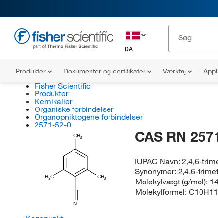
DA
Produkter
Dokumenter og certifikater
Værktøj
Appl
Fisher Scientific
Produkter
Kemikalier
Organiske forbindelser
Organopniktogene forbindelser
2571-52-0
CAS RN 2571
CH
3
IUPAC Navn:
2,4,6-trim
Synonymer:
2,4,6-trime
H
C
CH
3
3
Molekylvægt (g/mol):
14
Molekylformel:
C10H1
N