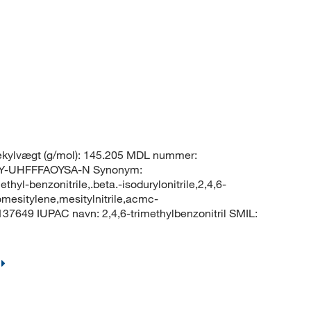
kylvægt (g/mol): 145.205 MDL nummer:
Y-UHFFFAOYSA-N Synonym:
ethyl-benzonitrile,.beta.-isodurylonitrile,2,4,6-
mesitylene,mesitylnitrile,acmc-
137649 IUPAC navn: 2,4,6-trimethylbenzonitril SMIL: