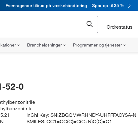
Fremragende tilbud på væskehåndtering
Spar op til 35 %
Ordrestatus
ikationer
Brancheløsninger
Programmer og tjenester
-52-0
ethylbenzonitrile
thylbenzonitrile
5.21
InChi Key:
SNIZBGQMWRHNDY-UHFFFAOYSA-N
1N
SMILES:
CC1=CC(C)=C(C#N)C(C)=C1