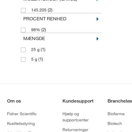
(2)
145.205
PROCENT RENHED
(2)
98%
MÆNGDE
(1)
25 g
(1)
5 g
Om os
Kundesupport
Brancheløs
Fisher Scientific
Hjælp og
Biofarma
supportcenter
Kvalitetsstyring
Biotech
Returneringer