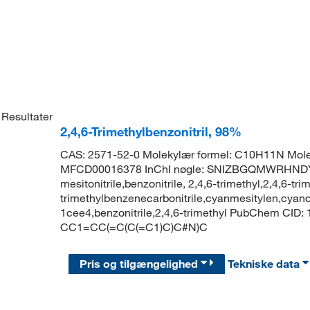
Resultater
2,4,6-Trimethylbenzonitril, 98%
CAS: 2571-52-0 Molekylær formel: C10H11N Mole
MFCD00016378 InChI nøgle: SNIZBGQMWRHND
mesitonitrile,benzonitrile, 2,4,6-trimethyl,2,4,6-trim
trimethylbenzenecarbonitrile,cyanmesitylen,cyano
1cee4,benzonitrile,2,4,6-trimethyl PubChem CID: 
CC1=CC(=C(C(=C1)C)C#N)C
Pris og tilgængelighed
Tekniske data