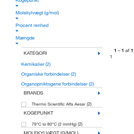
Kogepunkt
Molekylvægt (g/mol)
Procent renhed
Mængde
1
–
1
af
1
KATEGORI
1
Kemikalier
(2)
Organiske forbindelser
(2)
Organopniktogene forbindelser
(2)
BRANDS
(2)
Thermo Scientific Alfa Aesar
KOGEPUNKT
(2)
79°C to 80°C (2 mmHg)
MOLEKYLVÆGT (G/MOL)