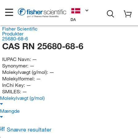
DA
Fisher Scientific
Produkter
25680-68-6
CAS RN 25680-68-6
IUPAC Navn:
—
Synonymer:
—
Molekylvægt (g/mol):
—
Molekylformel:
—
InChi Key:
—
SMILES:
—
Molekylvægt (g/mol)
Mængde
Snævre resultater