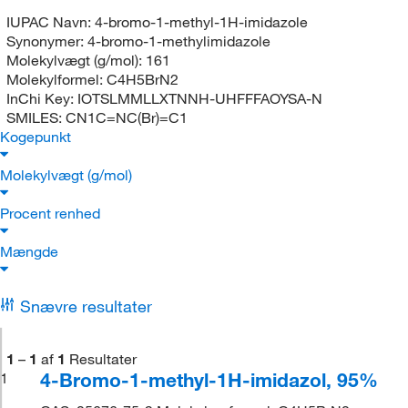
IUPAC Navn:
4-bromo-1-methyl-1H-imidazole
Synonymer:
4-bromo-1-methylimidazole
Molekylvægt (g/mol):
161
Molekylformel:
C4H5BrN2
InChi Key:
IOTSLMMLLXTNNH-UHFFFAOYSA-N
SMILES:
CN1C=NC(Br)=C1
Kogepunkt
Molekylvægt (g/mol)
Procent renhed
Mængde
Snævre resultater
1
–
1
af
1
Resultater
4-Bromo-1-methyl-1H-imidazol, 95%
1