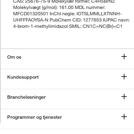
CAS: 25676-75-9 Molekylær formel: C4H5BrN2
Molekylvægt (g/mol): 161.00 MDL nummer:
MFCD01320501 InChI nøgle: IOTSLMMLLXTNNH-
UHFFFAOYSA-N PubChem CID: 1277653 IUPAC navn:
4-brom-1-methylimidazol SMIL: CN1C=NC(Br)=C1
Om os
Kundesupport
Brancheløsninger
Programmer og tjenester