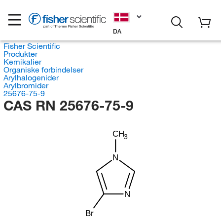
DA
Fisher Scientific
Produkter
Kemikalier
Organiske forbindelser
Arylhalogenider
Arylbromider
25676-75-9
CAS RN 25676-75-9
CH
3
N
N
Br