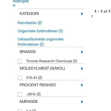
Mængde
1
–
1
af
1
KATEGORI
1
Kemikalier
(2)
Organiske forbindelser
(2)
Uklassificerede organiske
forbindelser
(2)
BRANDS
(2)
Toronto Research Chemicals
MOLEKYLVÆGT (G/MOL)
(2)
410.44
PROCENT RENHED
(2)
>95%
MÆNGDE
(1)
1 g