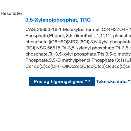
Resultater
3,5-Xylenolphosphat, TRC
CAS: 25653-16-1 Molekylær formel: C24H27O4P Mol
Phosphate,Phenol, 3,5-dimethyl-, 1,1',1' '-phosphat
phosphate ((C8H9O)3PO) (6CI),3,5-Xylyl phosphate 
(9CI),NSC 66515,Tri-3,5-xylenyl phosphate,Tri-3,5-
phosphate,Tri-3,5-xylyl phosphate,Tris(3,5-dimethy
Phosphate,3,5-Dimethylphenol Phosphate (3:1) IUP
Cc1cc(C)cc(OP(=O)(Oc2cc(C)cc(C)c2)Oc3cc(C)cc
Pris og tilgængelighed
Tekniske data