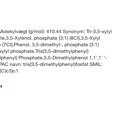
ekylvægt (g/mol): 410.44 Synonym: Tri-3,5-xylyl
e,3,5-Xylenol, phosphate (3:1) (8CI),3,5-Xylyl
(7CI),Phenol, 3,5-dimethyl-, phosphate (3:1)
xylyl phosphate,Tris(3,5-dimethylphenyl)
lphenyl) Phosphate,3,5-Dimethylphenol 1,1',1' '-
AC navn: tris(3,5-dimethylphenyl)fosfat SMIL:
(C)c3)c1