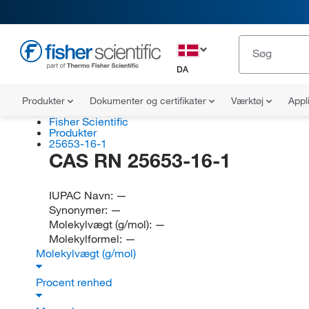
DA
Produkter
Dokumenter og certifikater
Værktøj
Appl
Fisher Scientific
Produkter
25653-16-1
CAS RN 25653-16-1
IUPAC Navn:
—
Synonymer:
—
Molekylvægt (g/mol):
—
Molekylformel:
—
Molekylvægt (g/mol)
Procent renhed