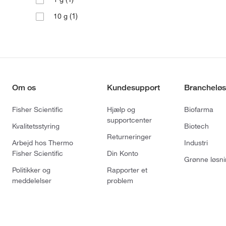
(1)
10 g
Om os
Kundesupport
Brancheløs
Fisher Scientific
Hjælp og
Biofarma
supportcenter
Kvalitetsstyring
Biotech
Returneringer
Arbejd hos Thermo
Industri
Fisher Scientific
Din Konto
Grønne løsni
Politikker og
Rapporter et
meddelelser
problem