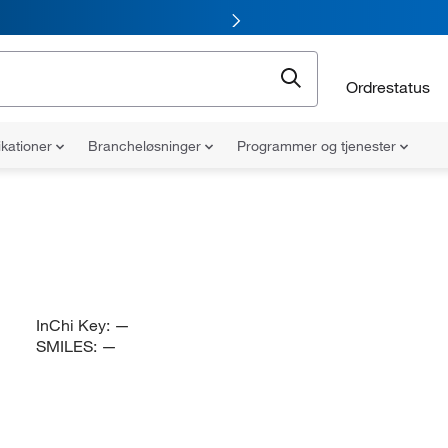
Ordrestatus
ikationer
Brancheløsninger
Programmer og tjenester
InChi Key:
—
SMILES:
—