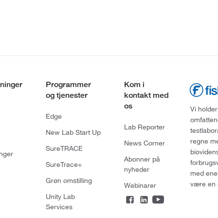
ninger
Programmer
Kom i
og tjenester
kontakt med
os
Vi holder
Edge
omfatten
Lab Reporter
testlabo
New Lab Start Up
regne med
News Corner
SureTRACE
bioviden
nger
Abonner på
forbrugs
SureTrace+
nyheder
med enes
Grøn omstilling
være en 
Webinarer
Unity Lab
Services