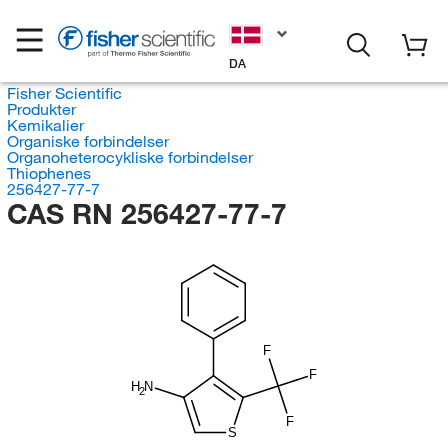
DA
Fisher Scientific
Produkter
Kemikalier
Organiske forbindelser
Organoheterocykliske forbindelser
Thiophenes
256427-77-7
CAS RN 256427-77-7
F
F
H
N
2
F
S