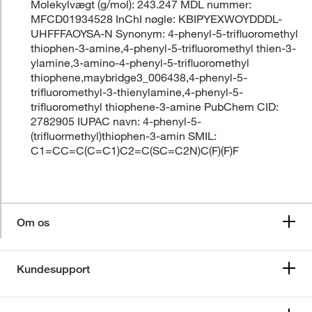
Molekylvægt (g/mol): 243.247 MDL nummer:
MFCD01934528 InChI nøgle: KBIPYEXWOYDDDL-
UHFFFAOYSA-N Synonym: 4-phenyl-5-trifluoromethyl
thiophen-3-amine,4-phenyl-5-trifluoromethyl thien-3-
ylamine,3-amino-4-phenyl-5-trifluoromethyl
thiophene,maybridge3_006438,4-phenyl-5-
trifluoromethyl-3-thienylamine,4-phenyl-5-
trifluoromethyl thiophene-3-amine PubChem CID:
2782905 IUPAC navn: 4-phenyl-5-
(trifluormethyl)thiophen-3-amin SMIL:
C1=CC=C(C=C1)C2=C(SC=C2N)C(F)(F)F
Om os
Kundesupport