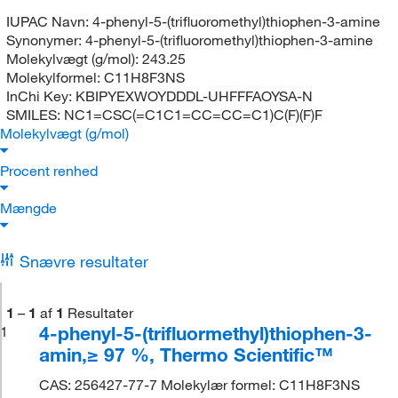
IUPAC Navn:
4-phenyl-5-(trifluoromethyl)thiophen-3-amine
Synonymer:
4-phenyl-5-(trifluoromethyl)thiophen-3-amine
Molekylvægt (g/mol):
243.25
Molekylformel:
C11H8F3NS
InChi Key:
KBIPYEXWOYDDDL-UHFFFAOYSA-N
SMILES:
NC1=CSC(=C1C1=CC=CC=C1)C(F)(F)F
Molekylvægt (g/mol)
Procent renhed
Mængde
Snævre resultater
1
–
1
af
1
Resultater
4-phenyl-5-(trifluormethyl)thiophen-3-
1
amin,≥ 97 %, Thermo Scientific™
CAS: 256427-77-7 Molekylær formel: C11H8F3NS