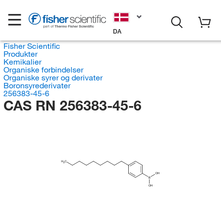
DA
Fisher Scientific
Produkter
Kemikalier
Organiske forbindelser
Organiske syrer og derivater
Boronsyrederivater
256383-45-6
CAS RN 256383-45-6
H
C
3
OH
B
OH