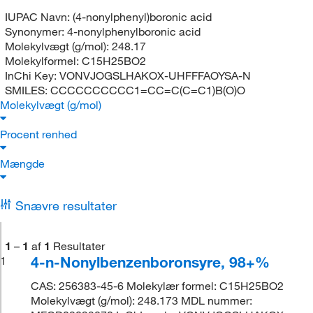
IUPAC Navn:
(4-nonylphenyl)boronic acid
Synonymer:
4-nonylphenylboronic acid
Molekylvægt (g/mol):
248.17
Molekylformel:
C15H25BO2
InChi Key:
VONVJOGSLHAKOX-UHFFFAOYSA-N
SMILES:
CCCCCCCCCC1=CC=C(C=C1)B(O)O
Molekylvægt (g/mol)
Procent renhed
Mængde
Snævre resultater
1
–
1
af
1
Resultater
4-n-Nonylbenzenboronsyre, 98+%
1
CAS: 256383-45-6 Molekylær formel: C15H25BO2
Molekylvægt (g/mol): 248.173 MDL nummer: