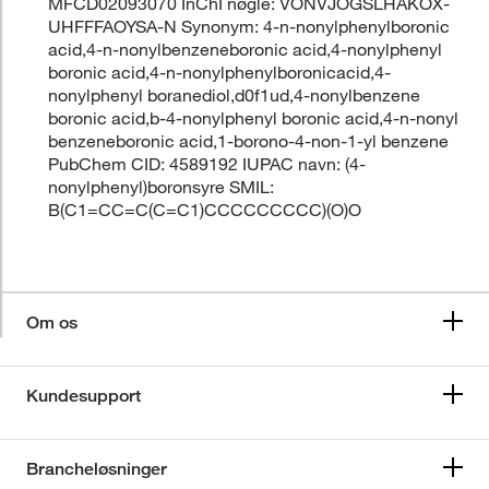
MFCD02093070 InChI nøgle: VONVJOGSLHAKOX-
UHFFFAOYSA-N Synonym: 4-n-nonylphenylboronic
acid,4-n-nonylbenzeneboronic acid,4-nonylphenyl
boronic acid,4-n-nonylphenylboronicacid,4-
nonylphenyl boranediol,d0f1ud,4-nonylbenzene
boronic acid,b-4-nonylphenyl boronic acid,4-n-nonyl
benzeneboronic acid,1-borono-4-non-1-yl benzene
PubChem CID: 4589192 IUPAC navn: (4-
nonylphenyl)boronsyre SMIL:
B(C1=CC=C(C=C1)CCCCCCCCC)(O)O
Om os
Kundesupport
Brancheløsninger