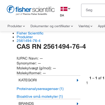
DA
Produkter
Dokumenter og certifikater
Værktøj
Appl
Fisher Scientific
Produkter
2561494-76-4
CAS RN 2561494-76-4
IUPAC Navn:
—
Synonymer:
—
Molekylvægt (g/mol):
—
Molekylformel:
—
1
–
1
af
1
KATEGORI
1
Proteinanalysereagenser
(1)
Bioaktive små molekyler
(1)
BRANDS