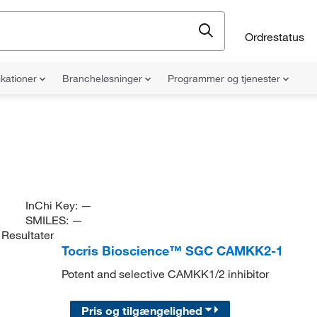
Ordrestatus
ikationer
Brancheløsninger
Programmer og tjenester
InChi Key:
—
SMILES:
—
Resultater
Tocris Bioscience™ SGC CAMKK2-1
Potent and selective CAMKK1/2 inhibitor
Pris og tilgængelighed