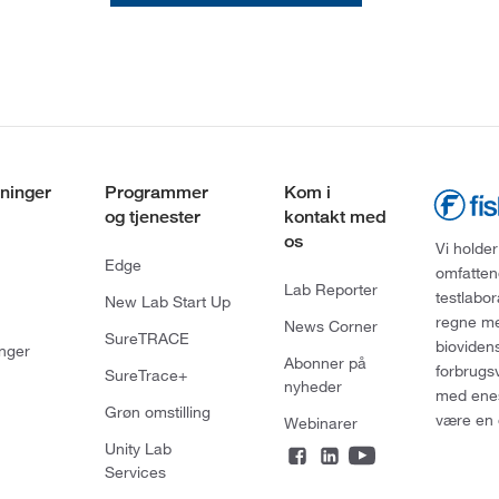
ninger
Programmer
Kom i
og tjenester
kontakt med
os
Vi holder
Edge
omfatten
Lab Reporter
testlabo
New Lab Start Up
regne med
News Corner
SureTRACE
bioviden
nger
Abonner på
forbrugs
SureTrace+
nyheder
med enes
Grøn omstilling
være en 
Webinarer
Unity Lab
Services