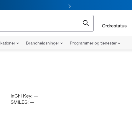
Ordrestatus
ikationer
Brancheløsninger
Programmer og tjenester
InChi Key:
—
SMILES:
—