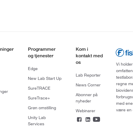
ninger
Programmer
Kom i
og tjenester
kontakt med
os
Vi holder
Edge
omfatten
Lab Reporter
testlabo
New Lab Start Up
regne med
News Corner
SureTRACE
bioviden
nger
Abonner på
forbrugs
SureTrace+
nyheder
med enes
Grøn omstilling
være en 
Webinarer
Unity Lab
Services