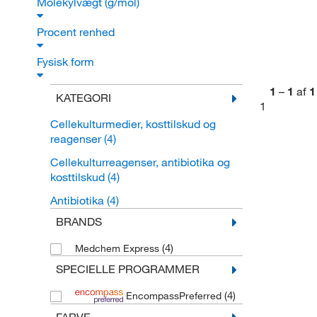
Molekylvægt (g/mol)
Procent renhed
Fysisk form
1
–
1
af
1
KATEGORI
1
Cellekulturmedier, kosttilskud og
reagenser
(4)
Cellekulturreagenser, antibiotika og
kosttilskud
(4)
Antibiotika
(4)
BRANDS
(4)
Medchem Express
SPECIELLE PROGRAMMER
(4)
EncompassPreferred
FARVE