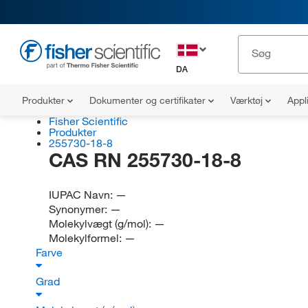
DA
Produkter
Dokumenter og certifikater
Værktøj
Appl
Fisher Scientific
Produkter
255730-18-8
CAS RN 255730-18-8
IUPAC Navn:
—
Synonymer:
—
Molekylvægt (g/mol):
—
Molekylformel:
—
Farve
Grad