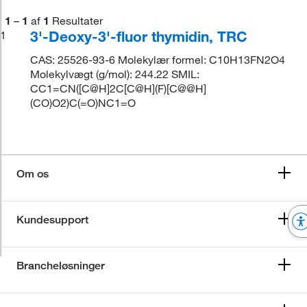
1
–
1
af
1
Resultater
3'-Deoxy-3'-fluor thymidin, TRC
1
CAS: 25526-93-6 Molekylær formel: C10H13FN2O4
Molekylvægt (g/mol): 244.22 SMIL:
CC1=CN([C@H]2C[C@H](F)[C@@H]
(CO)O2)C(=O)NC1=O
Om os
Kundesupport
Brancheløsninger