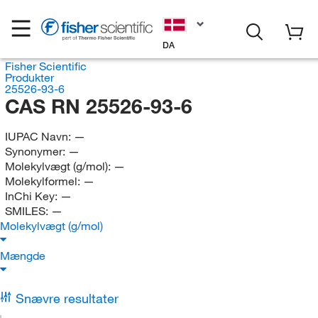
DA
Fisher Scientific
Produkter
25526-93-6
CAS RN 25526-93-6
IUPAC Navn:
—
Synonymer:
—
Molekylvægt (g/mol):
—
Molekylformel:
—
InChi Key:
—
SMILES:
—
Molekylvægt (g/mol)
Mængde
Snævre resultater