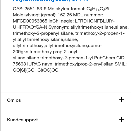
CAS: 2551-83-9 Molekylær formel: C
H
O
Si
6
14
3
Molekylvægt (g/mol): 162.26 MDL nummer:
MFCD00053865 InChI nøgle: LFRDHGNFBLIJIY-
UHFFFAOYSA-N Synonym: allyltrimethoxysilane,silane,
trimethoxy-2-propenyl,silane, trimethoxy-2-propen-1-
yl,allyl trimethoxy silane,silane,
allyltrimethoxy,allytrimethoxysilane,acmc-
209gkn,trimethoxy prop-2-enyl
silane,silane,trimethoxy-2-propen-1-yl PubChem CID:
75698 IUPAC navn: trimethoxy(prop-2-enyl)silan SMIL:
CO[Si](CC=C)(OC)OC
Om os
Kundesupport