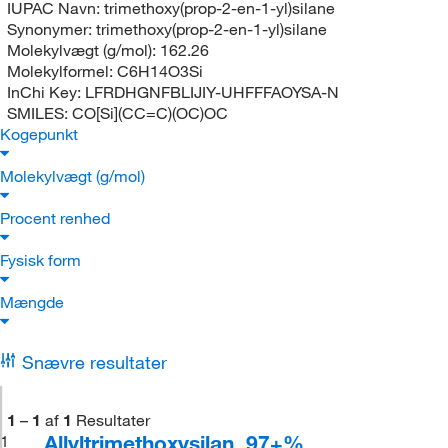
IUPAC Navn:
trimethoxy(prop-2-en-1-yl)silane
Synonymer:
trimethoxy(prop-2-en-1-yl)silane
Molekylvægt (g/mol):
162.26
Molekylformel:
C6H14O3Si
InChi Key:
LFRDHGNFBLIJIY-UHFFFAOYSA-N
SMILES:
CO[Si](CC=C)(OC)OC
Kogepunkt
Molekylvægt (g/mol)
Procent renhed
Fysisk form
Mængde
Snævre resultater
1
–
1
af
1
Resultater
Allyltrimethoxysilan, 97+%
1