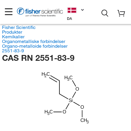
DA
Fisher Scientific
Produkter
Kemikalier
Organometalliske forbindelser
Organo-metalloide forbindelser
2551-83-9
CAS RN 2551-83-9
H
C
2
H
C
3
O
Si
O
H
C
O
3
CH
3