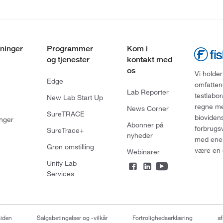
ninger
Programmer
Kom i
og tjenester
kontakt med
os
Vi holder
Edge
omfatten
Lab Reporter
testlabo
New Lab Start Up
regne med
News Corner
SureTRACE
bioviden
nger
Abonner på
forbrugs
SureTrace+
nyheder
med enes
Grøn omstilling
være en 
Webinarer
Unity Lab
Services
siden
Salgsbetingelser og -vilkår
Fortrolighedserklæring
af