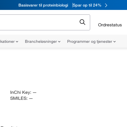
Basisvarer til proteinbiologi
Spar op til 24%
Ordrestatus
ikationer
Brancheløsninger
Programmer og tjenester
InChi Key:
—
SMILES:
—