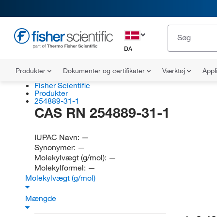
DA
Produkter
Dokumenter og certifikater
Værktøj
Appl
Fisher Scientific
Produkter
254889-31-1
CAS RN 254889-31-1
IUPAC Navn:
—
Synonymer:
—
Molekylvægt (g/mol):
—
Molekylformel:
—
Molekylvægt (g/mol)
Mængde