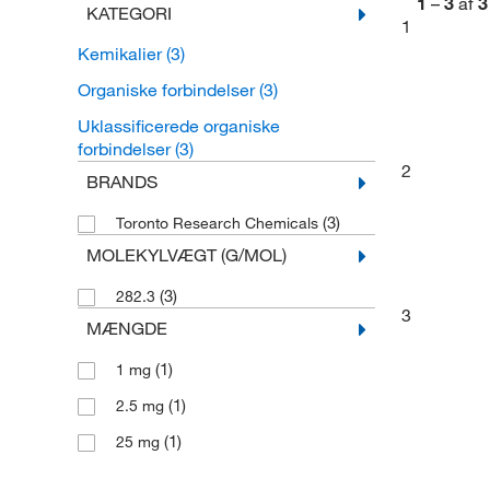
1
–
3
af
3
KATEGORI
1
Kemikalier
(3)
Organiske forbindelser
(3)
Uklassificerede organiske
forbindelser
(3)
2
BRANDS
(3)
Toronto Research Chemicals
MOLEKYLVÆGT (G/MOL)
(3)
282.3
3
MÆNGDE
(1)
1 mg
(1)
2.5 mg
(1)
25 mg