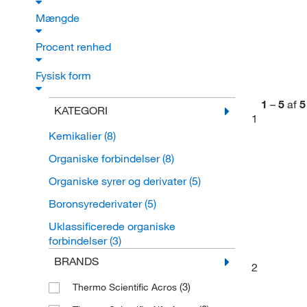
Mængde
Procent renhed
Fysisk form
1
–
5
af
5
KATEGORI
1
Kemikalier
(8)
Organiske forbindelser
(8)
Organiske syrer og derivater
(5)
Boronsyrederivater
(5)
Uklassificerede organiske
forbindelser
(3)
BRANDS
2
(3)
Thermo Scientific Acros