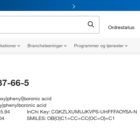
Ordrestatus
ikationer
Brancheløsninger
Programmer og tjenester
87-66-5
oxy)phenyl]boronic acid
y)phenylboronic acid
5.94
InChi Key:
CGKZLXUMUJKVPS-UHFFFAOYSA-N
O4
SMILES:
OB(O)C1=CC=CC(OC=O)=C1