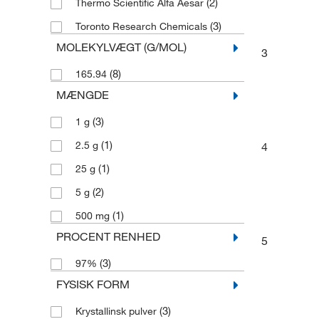
(2)
Thermo Scientific Alfa Aesar
(3)
Toronto Research Chemicals
MOLEKYLVÆGT (G/MOL)
3
(8)
165.94
MÆNGDE
(3)
1 g
(1)
2.5 g
4
(1)
25 g
(2)
5 g
(1)
500 mg
PROCENT RENHED
5
(3)
97%
FYSISK FORM
(3)
Krystallinsk pulver