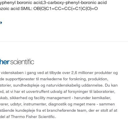
xyphenyl boronic acid,3-carboxy-phenyl-boronic acid
nzoic acid SMIL: OB(O)C1=CC=CC(=C1)C(O)=O
 videnskaben i gang ved at tilbyde over 2,6 millioner produkter og
de supporttjenester til markederne for forskning, produktion,
ratorier, sundhedspleje og naturvidenskabelig uddannelse. Du kan
, at vi har et uovertruffent udvalg af forsyninger til laboratorier,
skab, sikkerhed og facility management - herunder kemikalier,
varer, udstyr, instrumenter, diagnostik og meget mere - sammen
tående kundepleje fra et brancheførende team, der er stolt af at
del af Thermo Fisher Scientific.