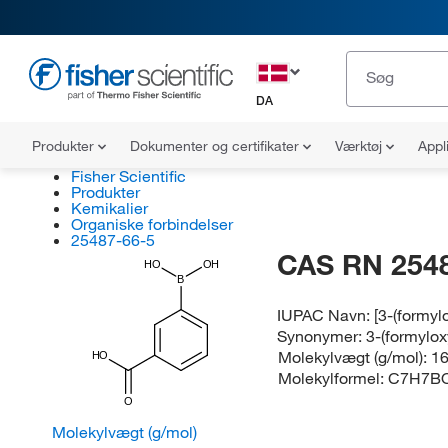
DA
Produkter
Dokumenter og certifikater
Værktøj
Appl
Fisher Scientific
Produkter
Kemikalier
Organiske forbindelser
25487-66-5
CAS RN 254
HO
OH
B
IUPAC Navn:
[3-(formyl
Synonymer:
3-(formylox
Molekylvægt (g/mol):
16
HO
Molekylformel:
C7H7B
O
Molekylvægt (g/mol)