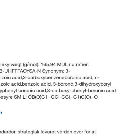
ekylvægt (g/mol): 165.94 MDL nummer:
-UHFFFAOYSA-N Synonym: 3-
nzoic acid,3-carboxybenzeneboronic acid,m-
oic acid,benzoic acid, 3-borono,3-dihydroxyboryl
xyphenyl boronic acid,3-carboxy-phenyl-boronic acid
zoesyre SMIL: OB(O)C1=CC=CC(=C1)C(O)=O
arder, strategisk leveret verden over for at