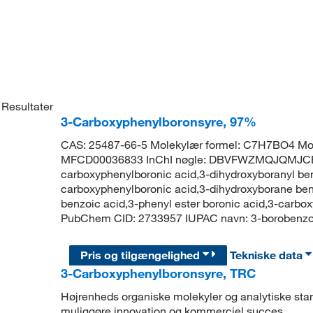
Resultater
3-Carboxyphenylboronsyre, 97%
CAS: 25487-66-5 Molekylær formel: C7H7BO4 Mol
MFCD00036833 InChI nøgle: DBVFWZMQJQMJCB
carboxyphenylboronic acid,3-dihydroxyboranyl be
carboxyphenylboronic acid,3-dihydroxyborane benz
benzoic acid,3-phenyl ester boronic acid,3-carbo
PubChem CID: 2733957 IUPAC navn: 3-boroben
Pris og tilgængelighed
Tekniske data
3-Carboxyphenylboronsyre, TRC
Højrenheds organiske molekyler og analytiske stand
muliggøre innovation og kommerciel succes.