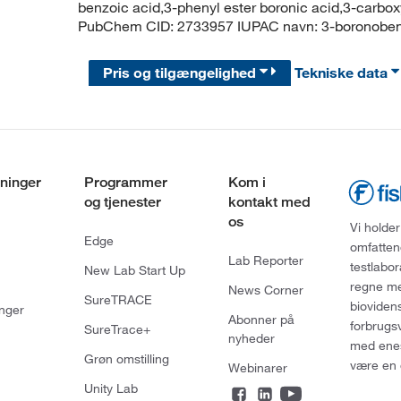
benzoic acid,3-phenyl ester boronic acid,3-carbo
PubChem CID: 2733957 IUPAC navn: 3-boronobe
Pris og tilgængelighed
Tekniske data
ninger
Programmer
Kom i
og tjenester
kontakt med
os
Vi holder
Edge
omfatten
Lab Reporter
testlabo
New Lab Start Up
regne med
News Corner
SureTRACE
bioviden
nger
Abonner på
forbrugs
SureTrace+
nyheder
med enes
Grøn omstilling
være en 
Webinarer
Unity Lab