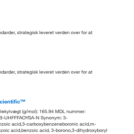
arder, strategisk leveret verden over for at
arder, strategisk leveret verden over for at
cientific™
ekylvægt (g/mol): 165.94 MDL nummer:
-UHFFFAOYSA-N Synonym: 3-
nzoic acid,3-carboxybenzeneboronic acid,m-
oic acid,benzoic acid, 3-borono,3-dihydroxyboryl