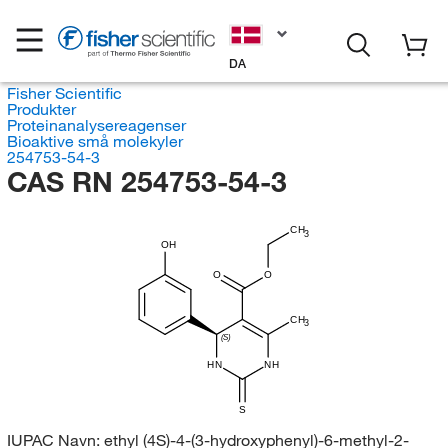
DA
Fisher Scientific
Produkter
Proteinanalysereagenser
Bioaktive små molekyler
254753-54-3
CAS RN 254753-54-3
CH
3
OH
O
O
CH
3
(S)
HN
NH
S
IUPAC Navn:
ethyl (4S)-4-(3-hydroxyphenyl)-6-methyl-2-