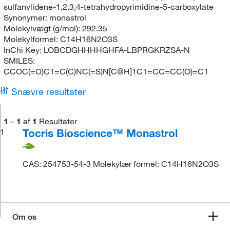
sulfanylidene-1,2,3,4-tetrahydropyrimidine-5-carboxylate
Synonymer:
monastrol
Molekylvægt (g/mol):
292.35
Molekylformel:
C14H16N2O3S
InChi Key:
LOBCDGHHHHGHFA-LBPRGKRZSA-N
SMILES:
CCOC(=O)C1=C(C)NC(=S)N[C@H]1C1=CC=CC(O)=C1
Snævre resultater
1
–
1
af
1
Resultater
Tocris Bioscience™ Monastrol
1
CAS: 254753-54-3 Molekylær formel: C14H16N2O3S
Om os