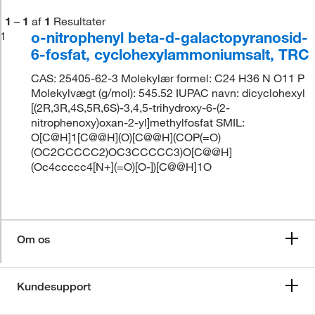
1
–
1
af
1
Resultater
o-nitrophenyl beta-d-galactopyranosid-
1
6-fosfat, cyclohexylammoniumsalt, TRC
CAS: 25405-62-3 Molekylær formel: C24 H36 N O11 P
Molekylvægt (g/mol): 545.52 IUPAC navn: dicyclohexyl
[(2R,3R,4S,5R,6S)-3,4,5-trihydroxy-6-(2-
nitrophenoxy)oxan-2-yl]methylfosfat SMIL:
O[C@H]1[C@@H](O)[C@@H](COP(=O)
(OC2CCCCC2)OC3CCCCC3)O[C@@H]
(Oc4ccccc4[N+](=O)[O-])[C@@H]1O
Om os
Kundesupport