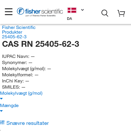
DA
Fisher Scientific
Produkter
25405-62-3
CAS RN 25405-62-3
IUPAC Navn:
—
Synonymer:
—
Molekylvægt (g/mol):
—
Molekylformel:
—
InChi Key:
—
SMILES:
—
Molekylvægt (g/mol)
Mængde
Snævre resultater