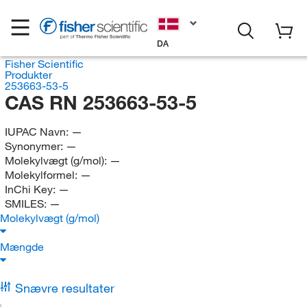
DA
Fisher Scientific
Produkter
253663-53-5
CAS RN 253663-53-5
IUPAC Navn:
—
Synonymer:
—
Molekylvægt (g/mol):
—
Molekylformel:
—
InChi Key:
—
SMILES:
—
Molekylvægt (g/mol)
Mængde
Snævre resultater