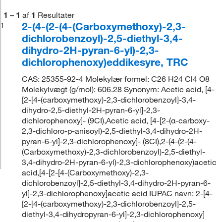
1
–
1
af
1
Resultater
2-(4-(2-(4-(Carboxymethoxy)-2,3-
1
dichlorobenzoyl)-2,5-diethyl-3,4-
dihydro-2H-pyran-6-yl)-2,3-
dichlorophenoxy)eddikesyre, TRC
CAS: 25355-92-4 Molekylær formel: C26 H24 Cl4 O8
Molekylvægt (g/mol): 606.28 Synonym: Acetic acid, [4-
[2-[4-(carboxymethoxy)-2,3-dichlorobenzoyl]-3,4-
dihydro-2,5-diethyl-2H-pyran-6-yl]-2,3-
dichlorophenoxy]- (9CI),Acetic acid, [4-[2-(α-carboxy-
2,3-dichloro-p-anisoyl)-2,5-diethyl-3,4-dihydro-2H-
pyran-6-yl]-2,3-dichlorophenoxy]- (8CI),2-(4-(2-(4-
(Carboxymethoxy)-2,3-dichlorobenzoyl)-2,5-diethyl-
3,4-dihydro-2H-pyran-6-yl)-2,3-dichlorophenoxy)acetic
acid,[4-[2-[4-(Carboxymethoxy)-2,3-
dichlorobenzoyl]-2,5-diethyl-3,4-dihydro-2H-pyran-6-
yl]-2,3-dichlorophenoxy]acetic acid IUPAC navn: 2-[4-
[2-[4-(carboxymethoxy)-2,3-dichlorobenzoyl]-2,5-
diethyl-3,4-dihydropyran-6-yl]-2,3-dichlorophenoxy]