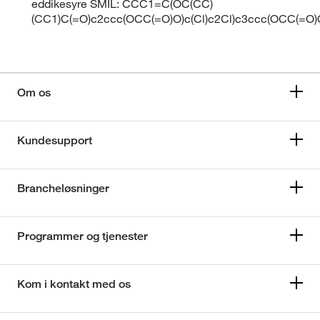
eddikesyre SMIL: CCC1=C(OC(CC)
(CC1)C(=O)c2ccc(OCC(=O)O)c(Cl)c2Cl)c3ccc(OCC(=O)O
Om os
Kundesupport
Brancheløsninger
Programmer og tjenester
Kom i kontakt med os