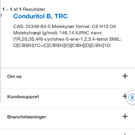
1
–
1
af
1
Resultater
Conduritol B, TRC
1
CAS: 25348-64-5 Molekylær formel: C6 H10 O4
Molekylvægt (g/mol): 146.14 IUPAC navn:
(1R,2S,3S,4R)-cyclohex-5-ene-1,2,3,4-tetrol SMIL:
O[C@@H]1C=C[C@@H](O)[C@H](O)[C@H]1O
Om os
Kundesupport
Brancheløsninger