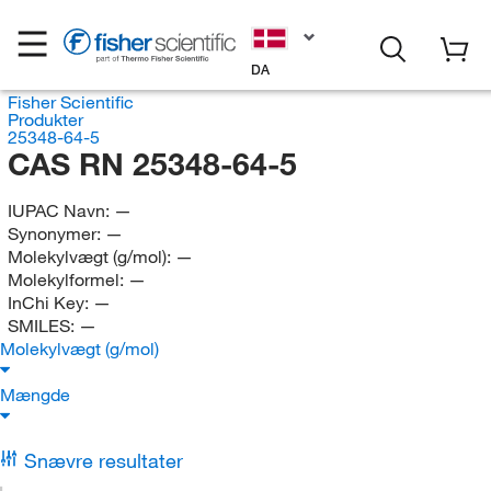
DA
Fisher Scientific
Produkter
25348-64-5
CAS RN 25348-64-5
IUPAC Navn:
—
Synonymer:
—
Molekylvægt (g/mol):
—
Molekylformel:
—
InChi Key:
—
SMILES:
—
Molekylvægt (g/mol)
Mængde
Snævre resultater