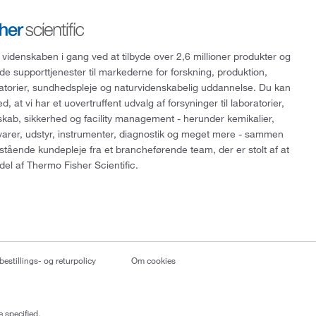
 videnskaben i gang ved at tilbyde over 2,6 millioner produkter og
de supporttjenester til markederne for forskning, produktion,
ratorier, sundhedspleje og naturvidenskabelig uddannelse. Du kan
, at vi har et uovertruffent udvalg af forsyninger til laboratorier,
skab, sikkerhed og facility management - herunder kemikalier,
varer, udstyr, instrumenter, diagnostik og meget mere - sammen
tående kundepleje fra et brancheførende team, der er stolt af at
del af Thermo Fisher Scientific.
bestillings- og returpolicy
Om cookies
 specified.