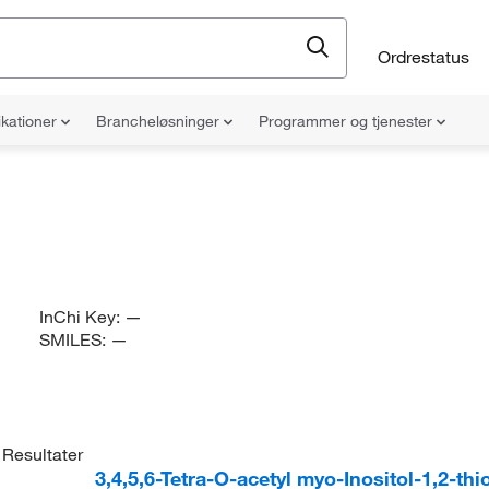
Ordrestatus
ikationer
Brancheløsninger
Programmer og tjenester
InChi Key:
—
SMILES:
—
Resultater
3,4,5,6-Tetra-O-acetyl myo-Inositol-1,2-th