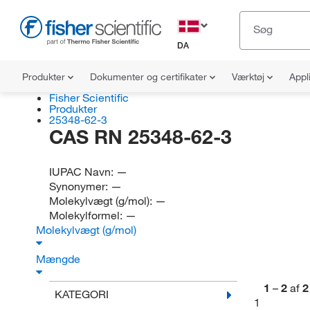
DA
Produkter
Dokumenter og certifikater
Værktøj
Appl
Fisher Scientific
Produkter
25348-62-3
CAS RN 25348-62-3
IUPAC Navn:
—
Synonymer:
—
Molekylvægt (g/mol):
—
Molekylformel:
—
Molekylvægt (g/mol)
Mængde
1
–
2
af
2
KATEGORI
1