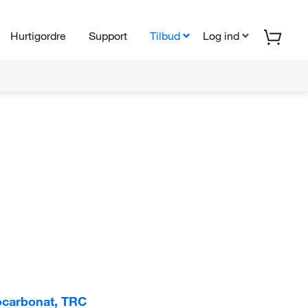
Hurtigordre
Support
Tilbud
Log ind
iocarbonat, TRC