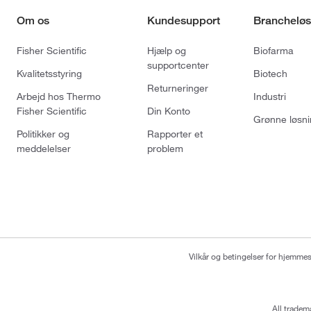
Om os
Kundesupport
Brancheløs
Fisher Scientific
Hjælp og
Biofarma
supportcenter
Kvalitetsstyring
Biotech
Returneringer
Arbejd hos Thermo
Industri
Fisher Scientific
Din Konto
Grønne løsni
Politikker og
Rapporter et
meddelelser
problem
Vilkår og betingelser for hjemme
All tradem