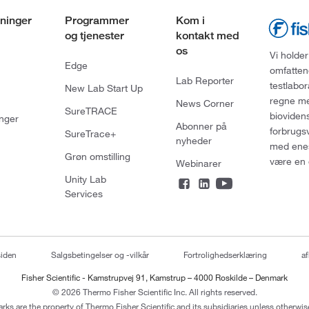
ninger
Programmer
Kom i
og tjenester
kontakt med
os
Vi holder
Edge
omfatten
Lab Reporter
testlabo
New Lab Start Up
regne med
News Corner
SureTRACE
bioviden
nger
Abonner på
forbrugs
SureTrace+
nyheder
med enes
Grøn omstilling
være en 
Webinarer
Unity Lab
Services
siden
Salgsbetingelser og -vilkår
Fortrolighedserklæring
af
Fisher Scientific - Kamstrupvej 91, Kamstrup – 4000 Roskilde – Denmark
© 2026 Thermo Fisher Scientific Inc. All rights reserved.
arks are the property of Thermo Fisher Scientific and its subsidiaries unless otherwise