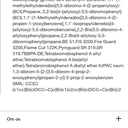
methylethylidene)bis[3,5-dibromo-4-(2-propenyloxy)-
(9CI),Propane, 2,2-bis[4-(allyloxy)-3,5-dibromophenyl]-
(8CI),1,1'-(1-Methylethylidene)bis[3,5-dibromo-4-(2-
propen-1-yloxy)benzene],1,1'-Isopropylidenebis[4-
(allyloxy)-3,5-dibromobenzene],2,2-Bis(3,5-dibromo-4-
allyloxyphenyl)propane,2,2-Bis(4-allyloxy-3,5-
dibromophenyl)propane,BE 51,FG 3200,Fire Guard
3200,Flame Cut 122K,Pyroguard SR 319,SR
319,TBBPA-DE,Tetrabromobisphenol A allyl
ether,Tetrabromobisphenol A bis(allyl
ether),Tetrabromobisphenol A diallyl ether IUPAC navn:
1,3-dibrom-5-[2-(3,5-dibrom-4-prop-2-
enoxyphenyl)propan-2-yl]-2-prop-2-enoxybenzen
SMIL: CC(C)
(c1cc(Br)c(OCC=C)c(Br)c1)c2cc(Br)c(OCC=C)c(Br)c2
Om os