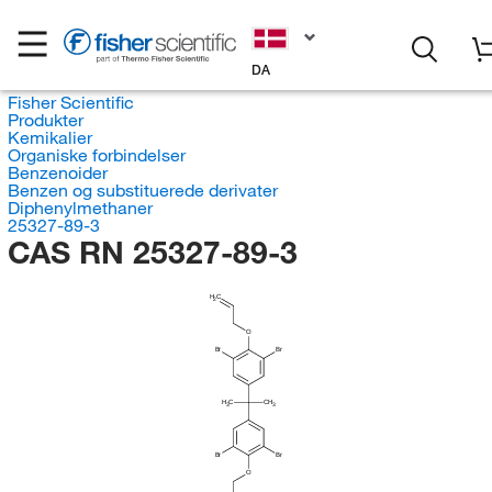
DA
Fisher Scientific
Produkter
Kemikalier
Organiske forbindelser
Benzenoider
Benzen og substituerede derivater
Diphenylmethaner
25327-89-3
CAS RN 25327-89-3
H
C
2
O
Br
Br
H
C
CH
3
3
Br
Br
O