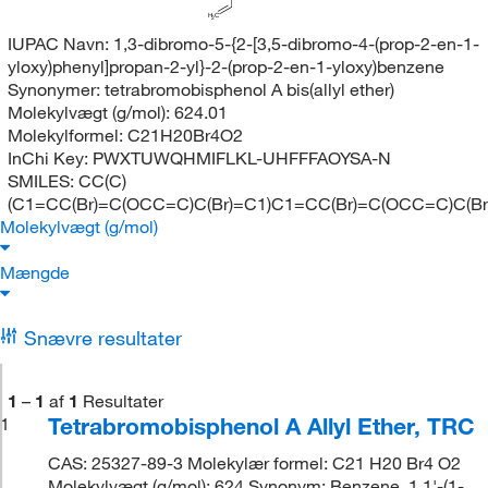
H
C
2
IUPAC Navn:
1,3-dibromo-5-{2-[3,5-dibromo-4-(prop-2-en-1-
yloxy)phenyl]propan-2-yl}-2-(prop-2-en-1-yloxy)benzene
Synonymer:
tetrabromobisphenol A bis(allyl ether)
Molekylvægt (g/mol):
624.01
Molekylformel:
C21H20Br4O2
InChi Key:
PWXTUWQHMIFLKL-UHFFFAOYSA-N
SMILES:
CC(C)
(C1=CC(Br)=C(OCC=C)C(Br)=C1)C1=CC(Br)=C(OCC=C)C(Br
Molekylvægt (g/mol)
Mængde
Snævre resultater
1
–
1
af
1
Resultater
Tetrabromobisphenol A Allyl Ether, TRC
1
CAS: 25327-89-3 Molekylær formel: C21 H20 Br4 O2
Molekylvægt (g/mol): 624 Synonym: Benzene, 1,1'-(1-